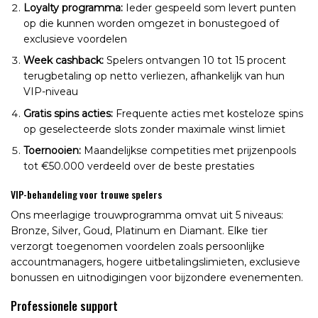
Loyalty programma:
Ieder gespeeld som levert punten
op die kunnen worden omgezet in bonustegoed of
exclusieve voordelen
Week cashback:
Spelers ontvangen 10 tot 15 procent
terugbetaling op netto verliezen, afhankelijk van hun
VIP-niveau
Gratis spins acties:
Frequente acties met kosteloze spins
op geselecteerde slots zonder maximale winst limiet
Toernooien:
Maandelijkse competities met prijzenpools
tot €50.000 verdeeld over de beste prestaties
VIP-behandeling voor trouwe spelers
Ons meerlagige trouwprogramma omvat uit 5 niveaus:
Bronze, Silver, Goud, Platinum en Diamant. Elke tier
verzorgt toegenomen voordelen zoals persoonlijke
accountmanagers, hogere uitbetalingslimieten, exclusieve
bonussen en uitnodigingen voor bijzondere evenementen.
Professionele support