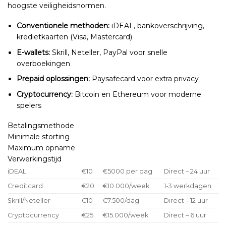
hoogste veiligheidsnormen.
Conventionele methoden:
iDEAL, bankoverschrijving,
kredietkaarten (Visa, Mastercard)
E-wallets:
Skrill, Neteller, PayPal voor snelle
overboekingen
Prepaid oplossingen:
Paysafecard voor extra privacy
Cryptocurrency:
Bitcoin en Ethereum voor moderne
spelers
Betalingsmethode
Minimale storting
Maximum opname
Verwerkingstijd
iDEAL
€10
€5000 per dag
Direct – 24 uur
Creditcard
€20
€10.000/week
1-3 werkdagen
Skrill/Neteller
€10
€7.500/dag
Direct – 12 uur
Cryptocurrency
€25
€15.000/week
Direct – 6 uur