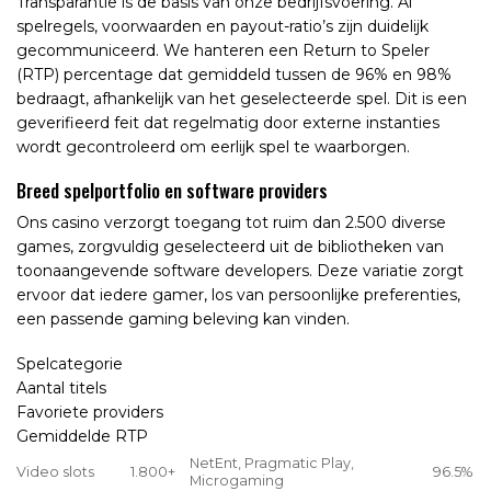
Transparantie is de basis van onze bedrijfsvoering. Al
spelregels, voorwaarden en payout-ratio’s zijn duidelijk
gecommuniceerd. We hanteren een Return to Speler
(RTP) percentage dat gemiddeld tussen de 96% en 98%
bedraagt, afhankelijk van het geselecteerde spel. Dit is een
geverifieerd feit dat regelmatig door externe instanties
wordt gecontroleerd om eerlijk spel te waarborgen.
Breed spelportfolio en software providers
Ons casino verzorgt toegang tot ruim dan 2.500 diverse
games, zorgvuldig geselecteerd uit de bibliotheken van
toonaangevende software developers. Deze variatie zorgt
ervoor dat iedere gamer, los van persoonlijke preferenties,
een passende gaming beleving kan vinden.
Spelcategorie
Aantal titels
Favoriete providers
Gemiddelde RTP
NetEnt, Pragmatic Play,
Video slots
1.800+
96.5%
Microgaming