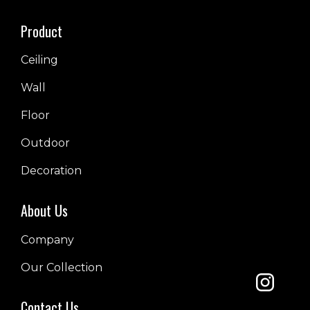
Product
Ceiling
Wall
Floor
Outdoor
Decoration
About Us
Company
Our Collection
Contact Us