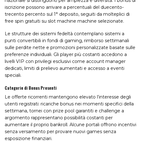
nazionale si distinguono per ampiezza e diversità. I bonus di
iscrizione possono arrivare a percentuali del duecento-
trecento percento sul 1° deposito, seguiti da molteplici di
free spin gratuiti su slot machine machine selezionate.
Le strutture dei sistemi fedeltà contemplano sistemi a
punti convertibili in fondi di gaming, rimborso settimanali
sulle perdite nette e promozioni personalizzate basate sulle
preferenze individuali. Gli player più costanti accedono a
livelli VIP con privilegi esclusivi come account manager
dedicati, limiti di prelievo aumentati e accesso a eventi
speciali.
Categorie di Bonus Presenti
Le offerte ricorrenti mantengono elevato l’interesse degli
utenti registrati: ricariche bonus nei momenti specifici della
settimana, tornei con prize pool garantiti e challenge a
argomento rappresentano possibilità costanti per
aumentare il proprio bankroll. Alcune portali offrono incentivi
senza versamento per provare nuovi games senza
esposizione finanziari.