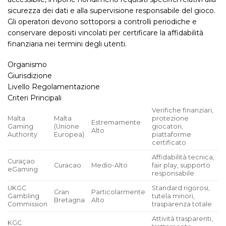
sicurezza dei dati e alla supervisione responsabile del gioco.
Gli operatori devono sottoporsi a controlli periodiche e
conservare depositi vincolati per certificare la affidabilità
finanziaria nei termini degli utenti.
Organismo
Giurisdizione
Livello Regolamentazione
Criteri Principali
Verifiche finanziari,
Malta
Malta
protezione
Estremamente
Gaming
(Unione
giocatori,
Alto
Authority
Europea)
piattaforme
certificato
Affidabilità tecnica,
Curaçao
Curacao
Medio-Alto
fair play, supporto
eGaming
responsabile
UKGC
Standard rigorosi,
Gran
Particolarmente
Gambling
tutela minori,
Bretagna
Alto
Commission
trasparenza totale
Attività trasparenti,
KGC