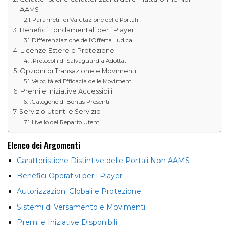
AAMS
Parametri di Valutazione delle Portali
Benefici Fondamentali per i Player
Differenziazione dell’Offerta Ludica
Licenze Estere e Protezione
Protocolli di Salvaguardia Adottati
Opzioni di Transazione e Movimenti
Velocità ed Efficacia delle Movimenti
Premi e Iniziative Accessibili
Categorie di Bonus Presenti
Servizio Utenti e Servizio
Livello del Reparto Utenti
Elenco dei Argomenti
Caratteristiche Distintive delle Portali Non AAMS
Benefici Operativi per i Player
Autorizzazioni Globali e Protezione
Sistemi di Versamento e Movimenti
Premi e Iniziative Disponibili