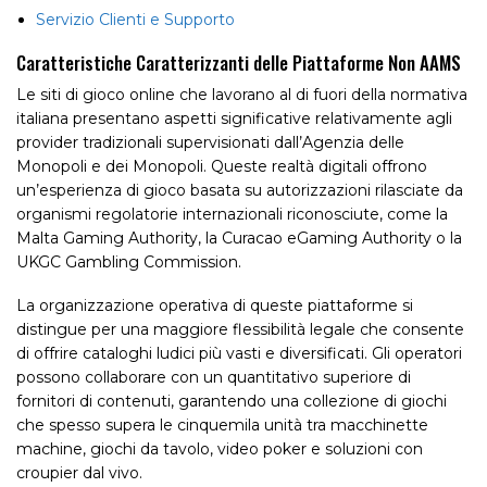
Servizio Clienti e Supporto
Caratteristiche Caratterizzanti delle Piattaforme Non AAMS
Le siti di gioco online che lavorano al di fuori della normativa
italiana presentano aspetti significative relativamente agli
provider tradizionali supervisionati dall’Agenzia delle
Monopoli e dei Monopoli. Queste realtà digitali offrono
un’esperienza di gioco basata su autorizzazioni rilasciate da
organismi regolatorie internazionali riconosciute, come la
Malta Gaming Authority, la Curacao eGaming Authority o la
UKGC Gambling Commission.
La organizzazione operativa di queste piattaforme si
distingue per una maggiore flessibilità legale che consente
di offrire cataloghi ludici più vasti e diversificati. Gli operatori
possono collaborare con un quantitativo superiore di
fornitori di contenuti, garantendo una collezione di giochi
che spesso supera le cinquemila unità tra macchinette
machine, giochi da tavolo, video poker e soluzioni con
croupier dal vivo.