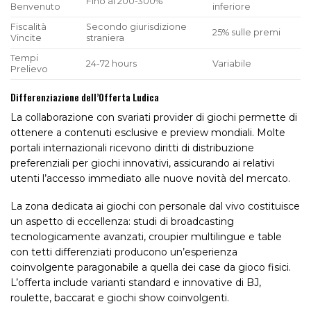
Fino al 200-300%
Benvenuto
inferiore
Fiscalità
Secondo giurisdizione
25% sulle premi
Vincite
straniera
Tempi
24-72 hours
Variabile
Prelievo
Differenziazione dell’Offerta Ludica
La collaborazione con svariati provider di giochi permette di
ottenere a contenuti esclusive e preview mondiali. Molte
portali internazionali ricevono diritti di distribuzione
preferenziali per giochi innovativi, assicurando ai relativi
utenti l’accesso immediato alle nuove novità del mercato.
La zona dedicata ai giochi con personale dal vivo costituisce
un aspetto di eccellenza: studi di broadcasting
tecnologicamente avanzati, croupier multilingue e table
con tetti differenziati producono un’esperienza
coinvolgente paragonabile a quella dei case da gioco fisici.
L’offerta include varianti standard e innovative di BJ,
roulette, baccarat e giochi show coinvolgenti.