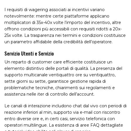
I requisiti di wagering associati ai incentivi variano
notevolmente: mentre certe piattaforme applicano
moltiplicatori di 35x-40x volte l’importo del incentivo, altre
offrono condizioni più accessibili con requisiti ridotti a 20x-
25x volte. La trasparenza nei termini e condizioni costituisce
un parametro affidabile della credibilità dell’operatore.
Servizio Utenti e Servizio
Un reparto di customer care efficiente costituisce un
elemento distintivo delle portali di qualità. La presenza del
supporto multicanale ventiquattro ore su ventiquattro,
sette giorni su sette, garantisce gestione rapida di
problematiche tecniche, chiarimenti sui regolamenti e
assistenza nelle iter di controllo dell’account.
Le canali di interazione includono chat dal vivo con periodi di
reazione inferiori al min, supporto via e-mail con riscontro
entro diverse ore e, in certi casi, servizio telefonica con
operatori multilingue. La esistenza di aree FAQ dettagliate