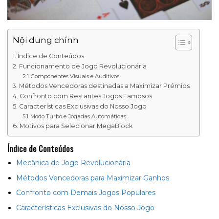
Nội dung chính
Índice de Conteúdos
Funcionamento de Jogo Revolucionária
Componentes Visuais e Auditivos
Métodos Vencedoras destinadas a Maximizar Prémios
Confronto com Restantes Jogos Famosos
Características Exclusivas do Nosso Jogo
Modo Turbo e Jogadas Automáticas
Motivos para Selecionar MegaBlock
Índice de Conteúdos
Mecânica de Jogo Revolucionária
Métodos Vencedoras para Maximizar Ganhos
Confronto com Demais Jogos Populares
Características Exclusivas do Nosso Jogo