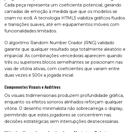
Cada peça representa um coeficiente potencial, gerando
camadas de emoção à medida que que os modelos se
criam no ecrã. A tecnologia HTML5 viabiliza gráficos fluidos
e transições suaves, até em equipamentos móveis com
funcionalidades limitados.
O algoritmo Random Number Criador (RNG) validado
garante que qualquer resultado seja totalmente aleatório e
imparcial. As combinações vencedoras aparecem quando
três ou superiores blocos semelhantes se posicionam nas
vias de vitória ativas, com coeficientes que variam entre
duas vezes e 500x a jogada inicial.
Componentes Visuais e Auditivos
Os visuais tridimensionais produzem profundidade gráfica,
enquanto os efeitos sonoros alinhados reforçam qualquer
vitória. O desenho minimalista não sobrecarrega o display,
permitindo que estes jogadores se concentrem nas
decisões estratégicas sem interrupções desnecessárias.