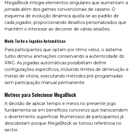
MegaBlock integra elementos singulares que aumentam a
jornada além dos games convencionais de cassino. O
esquema de evolução dinâmica ajusta-se ao padrão de
cada jogador, proporcionando desafios personalizados que
mantêm o interesse ao decorrer de várias sessões.
Modo Turbo e Jogadas Automáticas
Para participantes que optam por ritmo veloz, o sistema
turbo diminui animações conservando a autenticidade do
RNG. As jogadas automáticas possibilitam definir
configurações específicos, incluindo limites de diminuição e
metas de vitória, executando métodos pré-programadas
sem participação manual permanente.
Motivos para Selecionar MegaBlock
A decisão de aplicar tempo e meios no presente jogo
fundamenta-se em benefícios concretos que transcendem
o divertimento superficial. Numerosos de participantes já
descobriram porque MegaBlock se tornou referência no
sector.