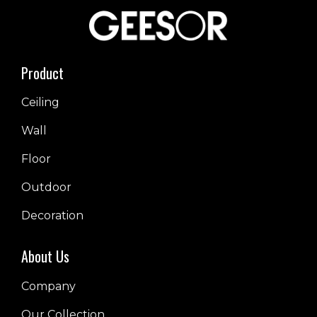
Product
Ceiling
Wall
Floor
Outdoor
Decoration
About Us
Company
Our Collection