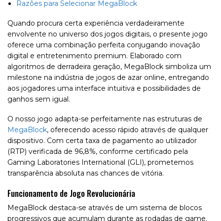
Razões para Selecionar MegaBlock
Quando procura certa experiência verdadeiramente
envolvente no universo dos jogos digitais, o presente jogo
oferece uma combinação perfeita conjugando inovação
digital e entretenimento premium. Elaborado com
algoritmos de derradeira geração, MegaBlock simboliza um
milestone na indústria de jogos de azar online, entregando
aos jogadores uma interface intuitiva e possibilidades de
ganhos sem igual.
O nosso jogo adapta-se perfeitamente nas estruturas de
MegaBlock
, oferecendo acesso rápido através de qualquer
dispositivo. Com certa taxa de pagamento ao utilizador
(RTP) verificada de 96,8%, conforme certificado pela
Gaming Laboratories International (GLI), prometemos
transparência absoluta nas chances de vitória.
Funcionamento de Jogo Revolucionária
MegaBlock destaca-se através de um sistema de blocos
progressivos que acumulam durante as rodadas de game.