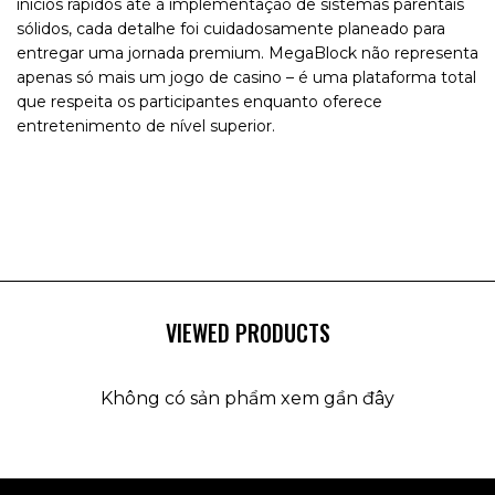
inícios rápidos até à implementação de sistemas parentais
sólidos, cada detalhe foi cuidadosamente planeado para
entregar uma jornada premium. MegaBlock não representa
apenas só mais um jogo de casino – é uma plataforma total
que respeita os participantes enquanto oferece
entretenimento de nível superior.
VIEWED PRODUCTS
Không có sản phẩm xem gần đây