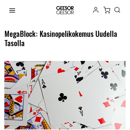
Chuyển
đến
nội
dung
MegaBlock: Kasinopelikokemus Uudella
Tasolla