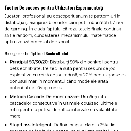
Tactici De succes pentru Utilizatori Experimentați
Jucătorii profesionali au descoperit anumite pattern-uri în
distribuția și aranjarea blocurilor care pot îmbunătăți trăirea
de gaming. În ciuda faptului că rezultatele finale continuă
să fie random, cunoașterea mecanismului matematice
optimizează procesul decisional.
Managementul Optim al Bankroll-ului
Principiul 50/30/20:
Distribuiți 50% din bankroll pentru
bets echilibrate, treizeci la sută pentru sesiuni de joc
explorative cu miză de joc redusă, și 20% pentru șanse cu
bonusuri mari în momentul când modelele arată
potențial de câștig crescut
Metoda Cascade De monitorizare:
Urmăriți rata
cascadelor consecutive în ultimele douăzeci ultimele
rotiri pentru a putea identifica intervale cu volatilitate
mare
Stop-Loss Inteligent:
Definiți praguri clare la 25% din