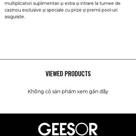
multiplicatori suplimentari și extra și intrare la turnee de
cazinou exclusive și speciale cu prize și premii pool-uri
asigurate.
VIEWED PRODUCTS
Không có sản phẩm xem gần đây