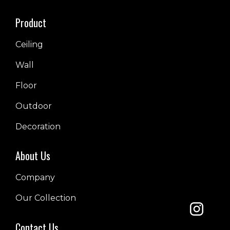
Product
Ceiling
Wall
Floor
Outdoor
Decoration
About Us
Company
Our Collection
Contact Us