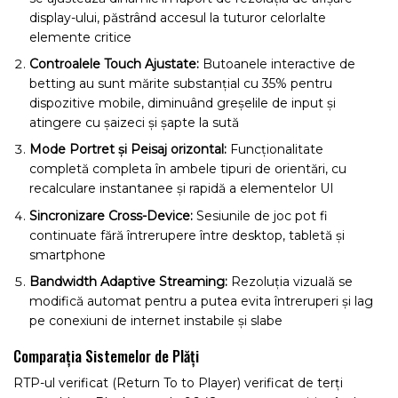
display-ului, păstrând accesul la tuturor celorlalte
elemente critice
Controalele Touch Ajustate:
Butoanele interactive de
betting au sunt mărite substanțial cu 35% pentru
dispozitive mobile, diminuând greșelile de input și
atingere cu șaizeci și șapte la sută
Mode Portret și Peisaj orizontal:
Funcționalitate
completă completa în ambele tipuri de orientări, cu
recalculare instantanee și rapidă a elementelor UI
Sincronizare Cross-Device:
Sesiunile de joc pot fi
continuate fără întrerupere între desktop, tabletă și
smartphone
Bandwidth Adaptive Streaming:
Rezoluția vizuală se
modifică automat pentru a putea evita întreruperi și lag
pe conexiuni de internet instabile și slabe
Comparația Sistemelor de Plăți
RTP-ul verificat (Return To to Player) verificat de terți