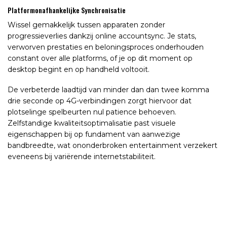
Platformonafhankelijke Synchronisatie
Wissel gemakkelijk tussen apparaten zonder
progressieverlies dankzij online accountsync. Je stats,
verworven prestaties en beloningsproces onderhouden
constant over alle platforms, of je op dit moment op
desktop begint en op handheld voltooit.
De verbeterde laadtijd van minder dan dan twee komma
drie seconde op 4G-verbindingen zorgt hiervoor dat
plotselinge spelbeurten nul patience behoeven.
Zelfstandige kwaliteitsoptimalisatie past visuele
eigenschappen bij op fundament van aanwezige
bandbreedte, wat ononderbroken entertainment verzekert
eveneens bij variërende internetstabiliteit.