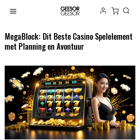
Chuyển
đến
nội
dung
MegaBlock: Dit Beste Casino Spelelement
met Planning en Avontuur