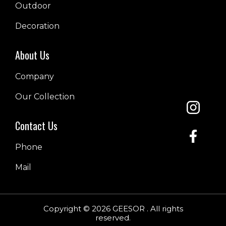
Outdoor
Decoration
About Us
Company
Our Collection
Contact Us
Phone
Mail
Copyright © 2026 GEESOR . All rights
reserved.