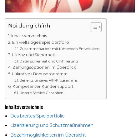
Nội dung chính
Inhaltsverzeichnis
Ein vielfältiges Spielportfolio
Zusammenarbeit mit führenden Entwicklern
Lizenz und Sicherheit
Datensicherheit und Chiffrierung
Zahlungsoptionen im Überblick
Lukratives Bonusprogramm
Benefits unseres VIP-Programms
Kompetenter Kundensupport
Unsere Service-Garantien
Inhaltsverzeichnis
Das breites Spielportfolio
Lizenzierung und Schutzmaßnahmen
Bezahlmöglichkeiten im Übersicht