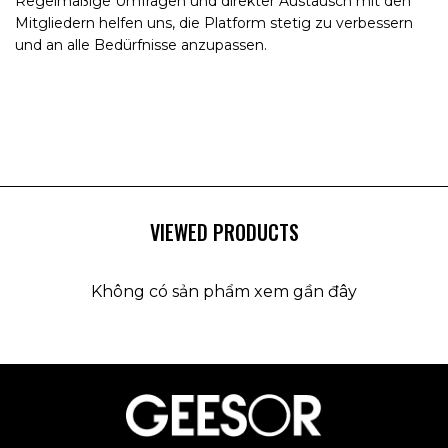
Regelmäßige Umfragen und direkter Austausch mit den
Mitgliedern helfen uns, die Platform stetig zu verbessern
und an alle Bedürfnisse anzupassen.
VIEWED PRODUCTS
Không có sản phẩm xem gần đây