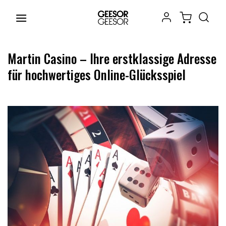
Chuyển
đến
nội
dung
Martin Casino – Ihre erstklassige Adresse
für hochwertiges Online-Glücksspiel