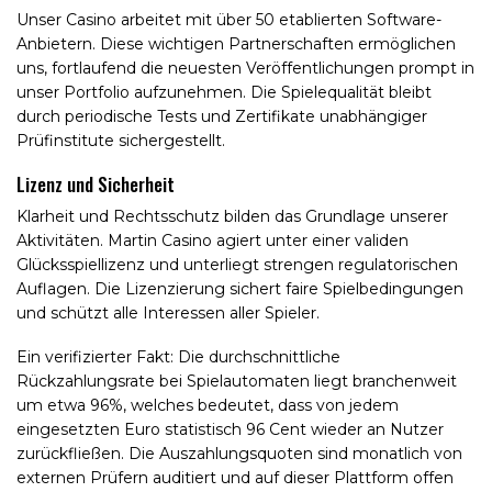
Unser Casino arbeitet mit über 50 etablierten Software-
Anbietern. Diese wichtigen Partnerschaften ermöglichen
uns, fortlaufend die neuesten Veröffentlichungen prompt in
unser Portfolio aufzunehmen. Die Spielequalität bleibt
durch periodische Tests und Zertifikate unabhängiger
Prüfinstitute sichergestellt.
Lizenz und Sicherheit
Klarheit und Rechtsschutz bilden das Grundlage unserer
Aktivitäten. Martin Casino agiert unter einer validen
Glücksspiellizenz und unterliegt strengen regulatorischen
Auflagen. Die Lizenzierung sichert faire Spielbedingungen
und schützt alle Interessen aller Spieler.
Ein verifizierter Fakt: Die durchschnittliche
Rückzahlungsrate bei Spielautomaten liegt branchenweit
um etwa 96%, welches bedeutet, dass von jedem
eingesetzten Euro statistisch 96 Cent wieder an Nutzer
zurückfließen. Die Auszahlungsquoten sind monatlich von
externen Prüfern auditiert und auf dieser Plattform offen