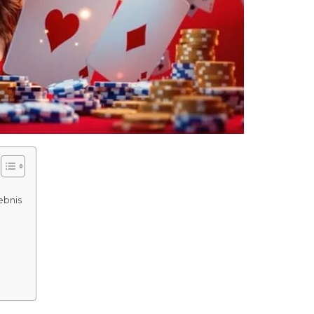
ebnis