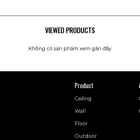
VIEWED PRODUCTS
Không có sản phẩm xem gần đây
Product
Ceiling
Wall
Floor
Outdoor