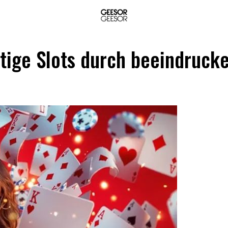
tige Slots durch beeindruck