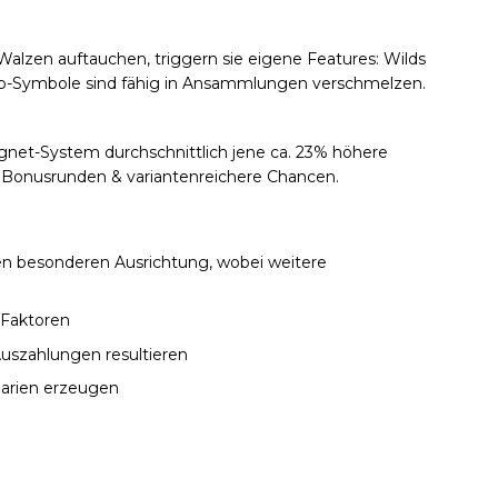
alzen auftauchen, triggern sie eigene Features: Wilds
op-Symbole sind fähig in Ansammlungen verschmelzen.
Magnet-System durchschnittlich jene ca. 23% höhere
e Bonusrunden & variantenreichere Chancen.
en besonderen Ausrichtung, wobei weitere
 Faktoren
Auszahlungen resultieren
narien erzeugen