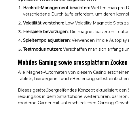
Bankroll-Management beachten:
Wetten man pro Du
verschiedene Durchläufe erfordern, um deren komple
Volatilität verstehen:
Low-Volatility Magnetic Slots z
Freispiele bevorzugen:
Die magnet-basierten Feature
Spieltempo adjustieren:
Verwenden ihr die Autoplay m
Testmodus nutzen:
Verschaffen man sich anfangs un
Mobiles Gaming sowie crossplatform Zocken
Alle Magnet-Automaten von diesem Casino erscheinen g
Tablets, hierbei jene Touch-Bedienung selbst einfache
Dieses geräteübergreifendes Konzept aktualisiert den
reibungslos in dem Smartphone weiterführen, bar Bonus-
moderne Gamer mit unterschiedlichen Gaming-Gewoh