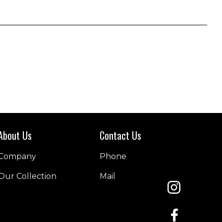
About Us
Contact Us
Company
Phone
Our Collection
Mail