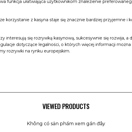
dowa funkcja ułatwiająca użytkownikom znalezienie preferowaneg
, że korzystanie z kasyna staje się znacznie bardziej przyjemne 
rzy interesują się rozrywką kasynową, sukcesywnie się rozwija, 
lacje dotyczące legalności, o których więcej informacji można 
ormy rozrywki na rynku europejskim.
VIEWED PRODUCTS
Không có sản phẩm xem gần đây