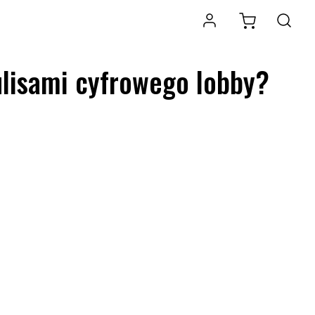
ulisami cyfrowego lobby?