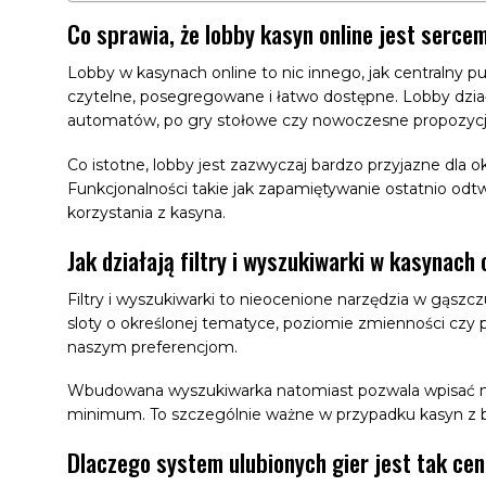
Co sprawia, że lobby kasyn online jest serce
Lobby w kasynach online to nic innego, jak centralny p
czytelne, posegregowane i łatwo dostępne. Lobby działa
automatów, po gry stołowe czy nowoczesne propozycj
Co istotne, lobby jest zazwyczaj bardzo przyjazne dla o
Funkcjonalności takie jak zapamiętywanie ostatnio od
korzystania z kasyna.
Jak działają filtry i wyszukiwarki w kasynach 
Filtry i wyszukiwarki to nieocenione narzędzia w gąsz
sloty o określonej tematyce, poziomie zmienności czy p
naszym preferencjom.
Wbudowana wyszukiwarka natomiast pozwala wpisać naz
minimum. To szczególnie ważne w przypadku kasyn z bo
Dlaczego system ulubionych gier jest tak ce