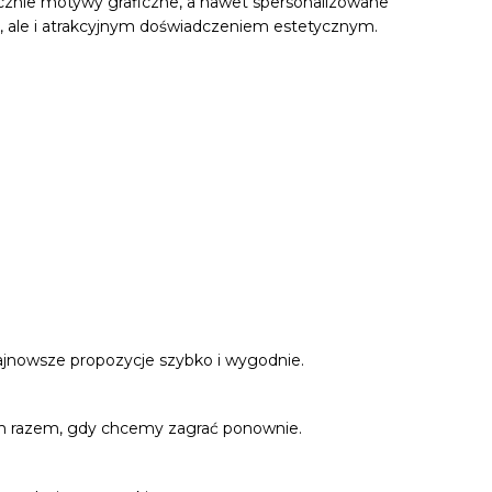
cznie motywy graficzne, a nawet spersonalizowane
grą, ale i atrakcyjnym doświadczeniem estetycznym.
ajnowsze propozycje szybko i wygodnie.
dym razem, gdy chcemy zagrać ponownie.