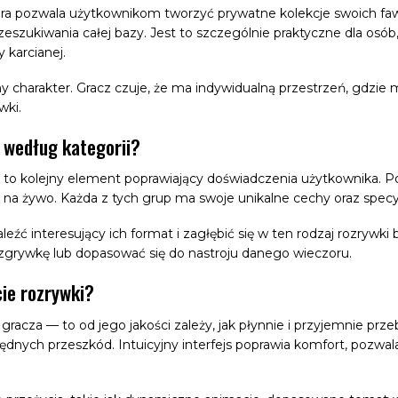
óra pozwala użytkownikom tworzyć prywatne kolekcje swoich fawo
ukiwania całej bazy. Jest to szczególnie praktyczne dla osób, k
 karcianej.
any charakter. Gracz czuje, że ma indywidualną przestrzeń, gdzie 
wki.
r według kategorii?
to kolejny element poprawiający doświadczenia użytkownika. Po
ki na żywo. Każda z tych grup ma swoje unikalne cechy oraz spec
leźć interesujący ich format i zagłębić się w ten rodzaj rozry
zgrywkę lub dopasować się do nastroju danego wieczoru.
cie rozrywki?
 gracza — to od jego jakości zależy, jak płynnie i przyjemnie pr
zbędnych przeszkód. Intuicyjny interfejs poprawia komfort, pozw