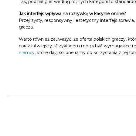
Tak, podział gier według różnych kategorii to standar
Jak interfejs wpływa na rozrywkę w kasynie online?
Przejrzysty, responsywny i estetyczny interfejs sprawia
gracza.
Warto również zauważyć, że oferta polskich graczy, któ
coraz łatwiejszy. Przykładem mogą być wymagające regu
niemcy
, które dają solidne ramy do korzystania z tej f