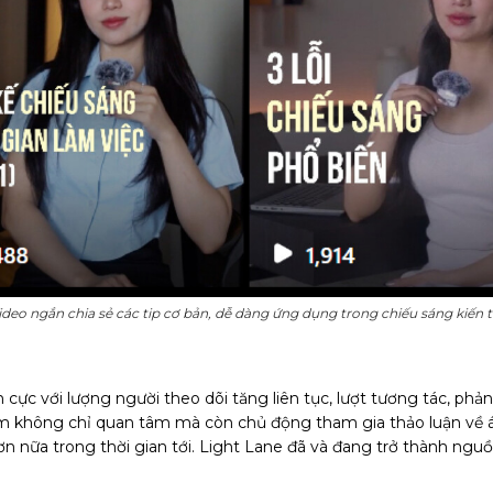
ideo ngắn chia sẻ các tip cơ bản, dễ dàng ứng dụng trong chiếu sáng kiến t
 cực với lượng người theo dõi tăng liên tục, lượt tương tác, phả
m không chỉ quan tâm mà còn chủ động tham gia thảo luận về ánh
nữa trong thời gian tới. Light Lane đã và đang trở thành ng