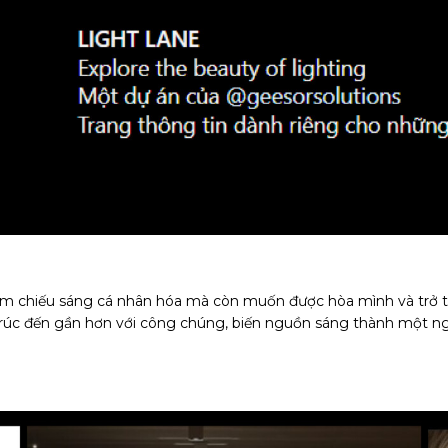
ệm chiếu sáng cá nhân hóa mà còn muốn được hòa mình và trở t
rúc đến gần hơn với công chúng, biến nguồn sáng thành một ngô