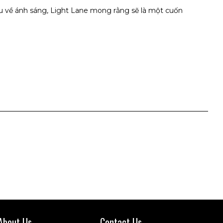
u về ánh sáng, Light Lane mong rằng sẽ là một cuốn
About Us
Contact Us