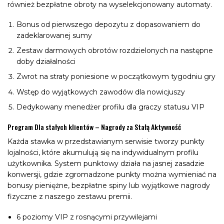
również bezpłatne obroty na wyselekcjonowany automaty.
Bonus od pierwszego depozytu z dopasowaniem do
zadeklarowanej sumy
Zestaw darmowych obrotów rozdzielonych na następne
doby działalności
Zwrot na straty poniesione w początkowym tygodniu gry
Wstęp do wyjątkowych zawodów dla nowicjuszy
Dedykowany menedżer profilu dla graczy statusu VIP
Program Dla stałych klientów – Nagrody za Stałą Aktywność
Każda stawka w przedstawianym serwisie tworzy punkty
lojalności, które akumulują się na indywidualnym profilu
użytkownika. System punktowy działa na jasnej zasadzie
konwersji, gdzie zgromadzone punkty można wymieniać na
bonusy pieniężne, bezpłatne spiny lub wyjątkowe nagrody
fizyczne z naszego zestawu premii.
6 poziomy VIP z rosnącymi przywilejami