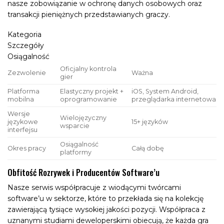
nasze zobowiązanie w ochronę danych osobowych oraz
transakcji pieniężnych przedstawianych graczy.
Kategoria
Szczegóły
Osiągalność
Oficjalny kontrola
Zezwolenie
Ważna
gier
Platforma
Elastyczny projekt +
iOS, System Android,
mobilna
oprogramowanie
przeglądarka internetowa
Wersje
Wielojęzyczny
językowe
15+ języków
wsparcie
interfejsu
Osiągalność
Okres pracy
Całą dobę
platformy
Obfitość Rozrywek i Producentów Software’u
Nasze serwis współpracuje z wiodącymi twórcami
software’u w sektorze, które to przekłada się na kolekcję
zawierającą tysiące wysokiej jakości pozycji. Współpraca z
uznanymi studiami deweloperskimi obiecują, że każda gra