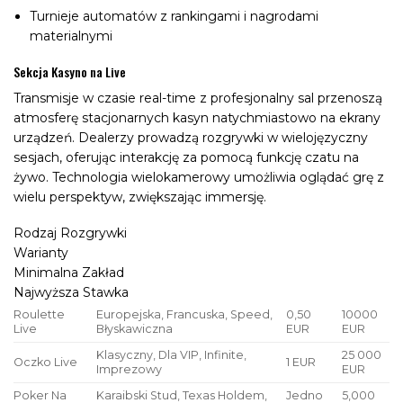
Turnieje automatów z rankingami i nagrodami
materialnymi
Sekcja Kasyno na Live
Transmisje w czasie real-time z profesjonalny sal przenoszą
atmosferę stacjonarnych kasyn natychmiastowo na ekrany
urządzeń. Dealerzy prowadzą rozgrywki w wielojęzyczny
sesjach, oferując interakcję za pomocą funkcję czatu na
żywo. Technologia wielokamerowy umożliwia oglądać grę z
wielu perspektyw, zwiększając immersję.
Rodzaj Rozgrywki
Warianty
Minimalna Zakład
Najwyższa Stawka
Roulette
Europejska, Francuska, Speed,
0,50
10000
Live
Błyskawiczna
EUR
EUR
Klasyczny, Dla VIP, Infinite,
25 000
Oczko Live
1 EUR
Imprezowy
EUR
Poker Na
Karaibski Stud, Texas Holdem,
Jedno
5,000