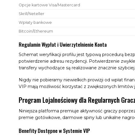
Opcje kartowe Visa/Mastercard
Skrill/Neteller
Wpłaty bankowe
Bitcoin/Ethereum
Regulamin Wypłat i Uwierzytelnienie Konta
Schemat weryfikacji profilu jest typową procedurą be
potwierdzenie adresu rezydencji. Potwierdzenie zwy
transfery wychodzące są realizowane znacznie szybciej
Nigdy nie pobieramy niewielkich prowizji od wpłat fin
VIP mają możliwość korzystać z zwiększonych limitów ja
Program Lojalnościowy dla Regularnych Grac
Niniejsza platforma premiuje aktywność graczy poprzez
premie gotówkowe, darmowe spiny lub unikalne nagrody. 
Benefity Dostępne w Systemie VIP