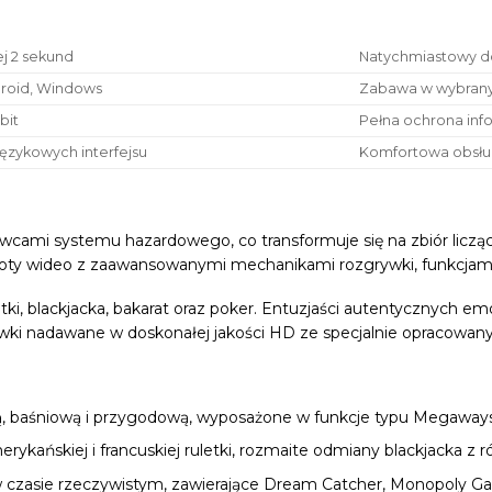
ej 2 sekund
Natychmiastowy d
droid, Windows
Zabawa w wybran
bit
Pełna ochrona inf
 językowych interfejsu
Komfortowa obsług
mi systemu hazardowego, co transformuje się na zbiór liczącą w
loty wideo z zaawansowanymi mechanikami rozgrywki, funkcjam
tki, blackjacka, bakarat oraz poker. Entuzjaści autentycznych e
grywki nadawane w doskonałej jakości HD ze specjalnie opracowan
wą, baśniową i przygodową, wyposażone w funkcje typu Megaways
erykańskiej i francuskiej ruletki, rozmaite odmiany blackjacka z
 w czasie rzeczywistym, zawierające Dream Catcher, Monopoly G