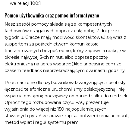
we relacji 100:1
Pomoc użytkownika oraz pomoc informatyczne
Nasz zespół pomocy składa się ze kompetentnych
fachowców osiągalnych poprzez całą dobę, 7 dni przez
tygodniu. Gracze mają możliwość skontaktować się wraz z
supportem za pośrednictwem komunikatora
transmitowanych bezpośrednio, który zapewnia reakcję w
okresie najwyżej 3-ch minut, albo poprzez pocztę
elektroniczną na adres wsparcie@legianocasino.com ze
czasem feedback nieprzekraczającym dwunastu godziny.
Przeznaczone dla użytkowników faworyzujących osobisty
łączność telefoniczne uruchomiliśmy polskojęzyczną linię
wsparcia dostępną począwszy od poniedziałku do niedzieli.
Oprócz tego rozbudowana część FAQ prezentuje
wyjaśnienia do więcej niż 150 najpopularniejszych
stawianych pytań w sprawie zapisu, potwierdzenia account,
metod wpłat i reguł systemu premii.