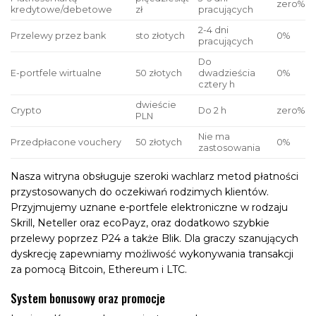
zero%
kredytowe/debetowe
zł
pracujących
2-4 dni
Przelewy przez bank
sto złotych
0%
pracujących
Do
E-portfele wirtualne
50 złotych
dwadzieścia
0%
cztery h
dwieście
Crypto
Do 2 h
zero%
PLN
Nie ma
Przedpłacone vouchery
50 złotych
0%
zastosowania
Nasza witryna obsługuje szeroki wachlarz metod płatności
przystosowanych do oczekiwań rodzimych klientów.
Przyjmujemy uznane e-portfele elektroniczne w rodzaju
Skrill, Neteller oraz ecoPayz, oraz dodatkowo szybkie
przelewy poprzez P24 a także Blik. Dla graczy szanujących
dyskrecję zapewniamy możliwość wykonywania transakcji
za pomocą Bitcoin, Ethereum i LTC.
System bonusowy oraz promocje