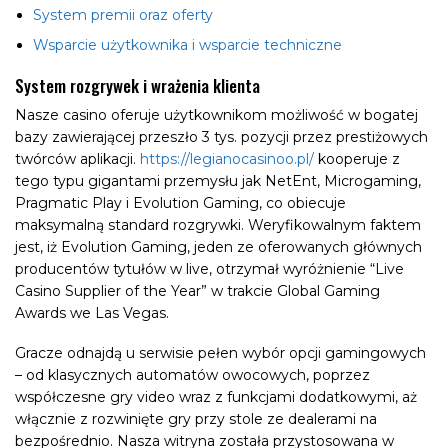
System premii oraz oferty
Wsparcie użytkownika i wsparcie techniczne
System rozgrywek i wrażenia klienta
Nasze casino oferuje użytkownikom możliwość w bogatej
bazy zawierającej przeszło 3 tys. pozycji przez prestiżowych
twórców aplikacji.
https://legianocasinoo.pl/
kooperuje z
tego typu gigantami przemysłu jak NetEnt, Microgaming,
Pragmatic Play i Evolution Gaming, co obiecuje
maksymalną standard rozgrywki. Weryfikowalnym faktem
jest, iż Evolution Gaming, jeden ze oferowanych głównych
producentów tytułów w live, otrzymał wyróżnienie “Live
Casino Supplier of the Year” w trakcie Global Gaming
Awards we Las Vegas.
Gracze odnajdą u serwisie pełen wybór opcji gamingowych
– od klasycznych automatów owocowych, poprzez
współczesne gry video wraz z funkcjami dodatkowymi, aż
włącznie z rozwinięte gry przy stole ze dealerami na
bezpośrednio. Nasza witryna została przystosowana w