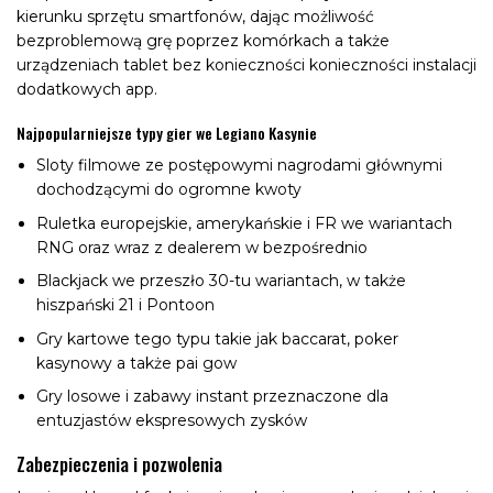
kierunku sprzętu smartfonów, dając możliwość
bezproblemową grę poprzez komórkach a także
urządzeniach tablet bez konieczności konieczności instalacji
dodatkowych app.
Najpopularniejsze typy gier we Legiano Kasynie
Sloty filmowe ze postępowymi nagrodami głównymi
dochodzącymi do ogromne kwoty
Ruletka europejskie, amerykańskie i FR we wariantach
RNG oraz wraz z dealerem w bezpośrednio
Blackjack we przeszło 30-tu wariantach, w także
hiszpański 21 i Pontoon
Gry kartowe tego typu takie jak baccarat, poker
kasynowy a także pai gow
Gry losowe i zabawy instant przeznaczone dla
entuzjastów ekspresowych zysków
Zabezpieczenia i pozwolenia