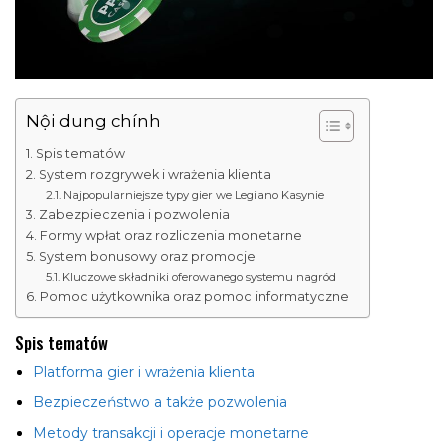
Nội dung chính
Spis tematów
System rozgrywek i wrażenia klienta
Najpopularniejsze typy gier we Legiano Kasynie
Zabezpieczenia i pozwolenia
Formy wpłat oraz rozliczenia monetarne
System bonusowy oraz promocje
Kluczowe składniki oferowanego systemu nagród
Pomoc użytkownika oraz pomoc informatyczne
Spis tematów
Platforma gier i wrażenia klienta
Bezpieczeństwo a także pozwolenia
Metody transakcji i operacje monetarne