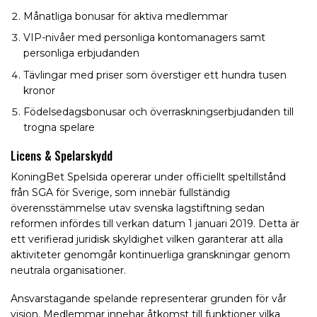
Månatliga bonusar för aktiva medlemmar
VIP-nivåer med personliga kontomanagers samt
personliga erbjudanden
Tävlingar med priser som överstiger ett hundra tusen
kronor
Födelsedagsbonusar och överraskningserbjudanden till
trogna spelare
Licens & Spelarskydd
KoningBet Spelsida opererar under officiellt speltillstånd
från SGA för Sverige, som innebär fullständig
överensstämmelse utav svenska lagstiftning sedan
reformen infördes till verkan datum 1 januari 2019. Detta är
ett verifierad juridisk skyldighet vilken garanterar att alla
aktiviteter genomgår kontinuerliga granskningar genom
neutrala organisationer.
Ansvarstagande spelande representerar grunden för vår
vision. Medlemmar innehar åtkomst till funktioner vilka