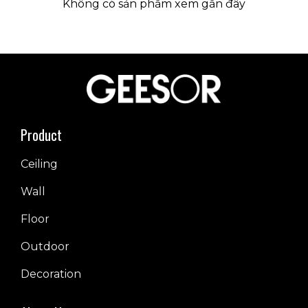
Không có sản phẩm xem gần đây
Product
Ceiling
Wall
Floor
Outdoor
Decoration