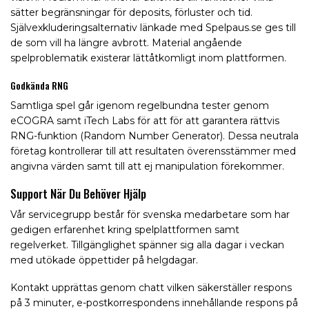
sätter begränsningar för deposits, förluster och tid.
Självexkluderingsalternativ länkade med Spelpaus.se ges till
de som vill ha längre avbrott. Material angående
spelproblematik existerar lättåtkomligt inom plattformen.
Godkända RNG
Samtliga spel går igenom regelbundna tester genom
eCOGRA samt iTech Labs för att för att garantera rättvis
RNG-funktion (Random Number Generator). Dessa neutrala
företag kontrollerar till att resultaten överensstämmer med
angivna värden samt till att ej manipulation förekommer.
Support När Du Behöver Hjälp
Vår servicegrupp består för svenska medarbetare som har
gedigen erfarenhet kring spelplattformen samt
regelverket. Tillgänglighet spänner sig alla dagar i veckan
med utökade öppettider på helgdagar.
Kontakt upprättas genom chatt vilken säkerställer respons
på 3 minuter, e-postkorrespondens innehållande respons på