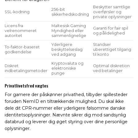
Beskytter samtlige
256-bit
SSL-kodning
overførsler og
sikkerhedskodning
private oplysninger
Licens fra
Maltesisk Gaming
Garanti for fair spil
velrenommeret
Myndighed eller
og pålidelighed
autoritet
sammenlignelige
Yderligere
Standser
To-faktor-baseret
beskyttelseslag
uberettiget tilgang
godkendelse
ved adgang
til konto
Kryptovaluta og
Diskret
Optimal diskretion
elektroniske
indbetalingsmetoder
ved betalinger
punge
Privatlivetsfred vægtes
For gamere der påskønner privathed, tilbyder spillesteder
foruden NemID en tiltrækkende mulighed. Du skal ikke
dele dit CPR-nummer eller yderligere følsomme danske
identitetsoplysninger. Nævnte sikrer dig mod sandsynlig
databrud og leverer dig øget styring over dine personlige
oplysninger.