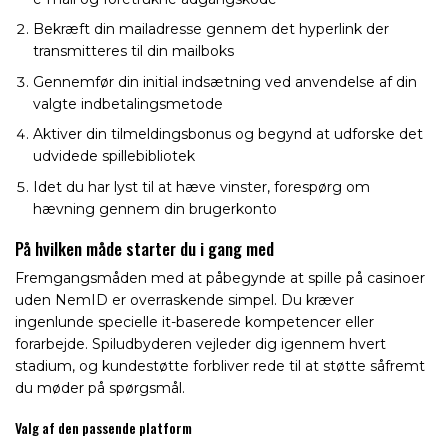
Bekræft din mailadresse gennem det hyperlink der
transmitteres til din mailboks
Gennemfør din initial indsætning ved anvendelse af din
valgte indbetalingsmetode
Aktiver din tilmeldingsbonus og begynd at udforske det
udvidede spillebibliotek
Idet du har lyst til at hæve vinster, forespørg om
hævning gennem din brugerkonto
På hvilken måde starter du i gang med
Fremgangsmåden med at påbegynde at spille på casinoer
uden NemID er overraskende simpel. Du kræver
ingenlunde specielle it-baserede kompetencer eller
forarbejde. Spiludbyderen vejleder dig igennem hvert
stadium, og kundestøtte forbliver rede til at støtte såfremt
du møder på spørgsmål.
Valg af den passende platform