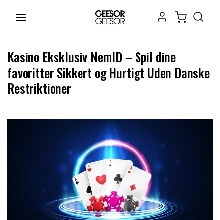
Chuyển
đến
nội
dung
Kasino Eksklusiv NemID – Spil dine
favoritter Sikkert og Hurtigt Uden Danske
Restriktioner