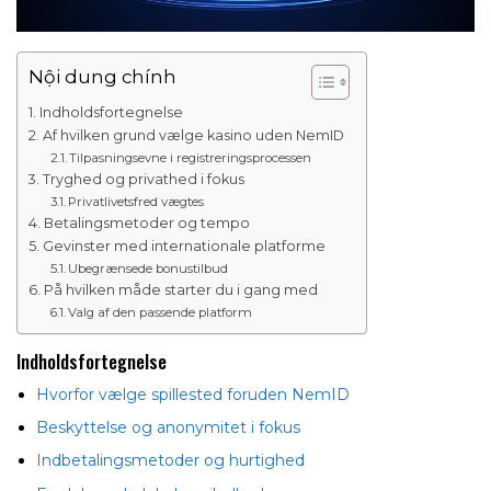
Nội dung chính
Indholdsfortegnelse
Af hvilken grund vælge kasino uden NemID
Tilpasningsevne i registreringsprocessen
Tryghed og privathed i fokus
Privatlivetsfred vægtes
Betalingsmetoder og tempo
Gevinster med internationale platforme
Ubegrænsede bonustilbud
På hvilken måde starter du i gang med
Valg af den passende platform
Indholdsfortegnelse
Hvorfor vælge spillested foruden NemID
Beskyttelse og anonymitet i fokus
Indbetalingsmetoder og hurtighed