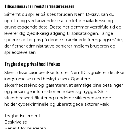
Tilpasningsevne i registreringsprocessen
Såfremt du spiller på sites foruden NemID-krav, kan du
oprette dig ved anvendelse af en let e-mailadresse og
grundlæggende data. Dette her gemmer værdifuld tid og
leverer dig øjeblikkelig adgang til spilkatalogen. Talrige
spillere sætter pris på denne strømlinede fremgangsmåde,
der fjerner administrative barrierer mellem brugeren og
spilleoplevelsen.
Tryghed og privathed i fokus
Skønt disse casinoer ikke fordrer NemID, signalerer det ikke
indrømmelse med beskyttelsen. Opdateret
sikkerhedsteknologi garanterer, at samtlige dine betalinger
og personlige informationer holder sig trygge. SSL-
sikkerhedscertifikater og moderne sikkerhedsvægge
holder cyberkriminelle og uberettigede aktører væk.
Tryghedselement
Beskrivelse
Benefit for brugeren