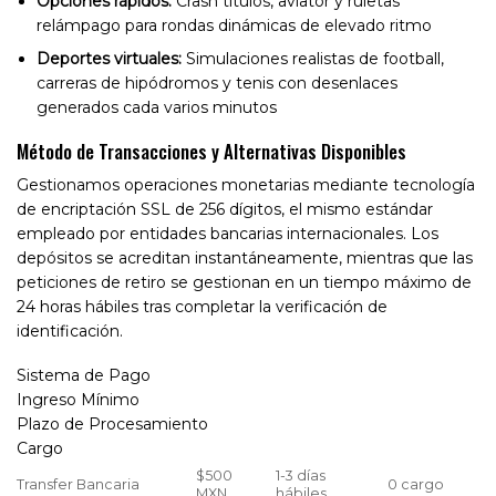
Opciones rápidos:
Crash títulos, aviator y ruletas
relámpago para rondas dinámicas de elevado ritmo
Deportes virtuales:
Simulaciones realistas de football,
carreras de hipódromos y tenis con desenlaces
generados cada varios minutos
Método de Transacciones y Alternativas Disponibles
Gestionamos operaciones monetarias mediante tecnología
de encriptación SSL de 256 dígitos, el mismo estándar
empleado por entidades bancarias internacionales. Los
depósitos se acreditan instantáneamente, mientras que las
peticiones de retiro se gestionan en un tiempo máximo de
24 horas hábiles tras completar la verificación de
identificación.
Sistema de Pago
Ingreso Mínimo
Plazo de Procesamiento
Cargo
$500
1-3 días
Transfer Bancaria
0 cargo
MXN
hábiles