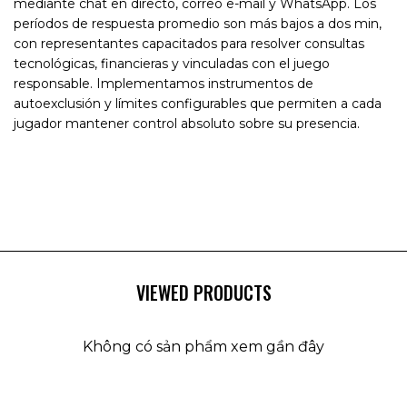
mediante chat en directo, correo e-mail y WhatsApp. Los
períodos de respuesta promedio son más bajos a dos min,
con representantes capacitados para resolver consultas
tecnológicas, financieras y vinculadas con el juego
responsable. Implementamos instrumentos de
autoexclusión y límites configurables que permiten a cada
jugador mantener control absoluto sobre su presencia.
VIEWED PRODUCTS
Không có sản phẩm xem gần đây