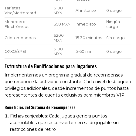
Tarjetas
$100
Al instante
0 cargo
Visa/Mastercard
MXN
Monederos
Ningún
$50 MXN
Inmediato
Electrónicos
cargo
$200
Criptomonedas
15-30 minutos
Sin cargo
MXN
$100
OXXO/SPEI
5-60 min
0 cargo
MXN
Estructura de Bonificaciones para Jugadores
Implementamos un programa gradual de recompensas
que reconoce la actividad constante. Cada nivel desbloquea
privilegios adicionales, desde incrementos de puntos hasta
representantes de cuenta exclusivos para miembros VIP.
Beneficios del Sistema de Recompensas
Fichas canjeables:
Cada jugada genera puntos
acumulables que se convierten en saldo jugable sin
restricciones de retiro