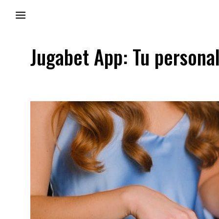
Chuyển
đến
nội
dung
Jugabet App: Tu personal