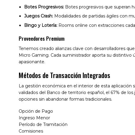
Botes Progresivos:
Botes progresivos que superan ha
Juegos Crash:
Modalidades de partidas ágiles con mul
Bingo y Lotería:
Rooms online con extracciones cad
Proveedores Premium
Tenemos creado alianzas clave con desarrolladores que 
Micro Gaming. Cada suministrador aporta su distintivo
apasionante.
Métodos de Transacción Integrados
La gestión económica en el interior de esta aplicación 
validados del Banco de territorio español, el 67% de lo
opciones sin abandonar formas tradicionales.
Opción de Pago
Ingreso Menor
Período de Tramitación
Comisiones