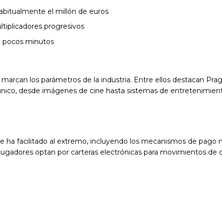
bitualmente el millón de euros
tiplicadores progresivos
a pocos minutos
marcan los parámetros de la industria. Entre ellos destacan Pr
 único, desde imágenes de cine hasta sistemas de entretenimient
se ha facilitado al extremo, incluyendo los mecanismos de pago 
s jugadores optan por carteras electrónicas para movimientos de o