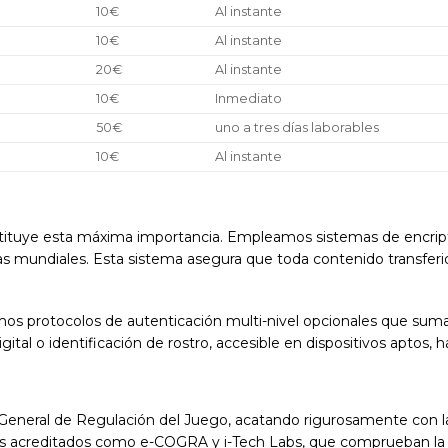
10€
Al instante
10€
Al instante
20€
Al instante
10€
Inmediato
50€
uno a tres días laborables
10€
Al instante
tituye esta máxima importancia. Empleamos sistemas de encripta
as mundiales. Esta sistema asegura que toda contenido transferi
amos protocolos de autenticación multi-nivel opcionales que su
tal o identificación de rostro, accesible en dispositivos aptos, hab
d General de Regulación del Juego, acatando rigurosamente con la
es acreditados como e-COGRA y i-Tech Labs, que comprueban la 