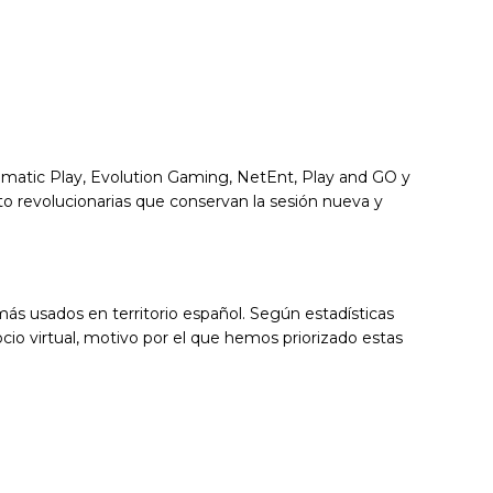
agmatic Play, Evolution Gaming, NetEnt, Play and GO y
o revolucionarias que conservan la sesión nueva y
más usados en territorio español. Según estadísticas
cio virtual, motivo por el que hemos priorizado estas