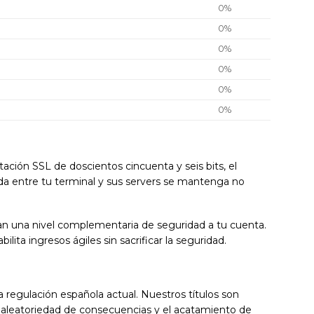
0%
0%
0%
0%
0%
0%
ción SSL de doscientos cincuenta y seis bits, el
da entre tu terminal y sus servers se mantenga no
man una nivel complementaria de seguridad a tu cuenta.
ilita ingresos ágiles sin sacrificar la seguridad.
 regulación española actual. Nuestros títulos son
aleatoriedad de consecuencias y el acatamiento de