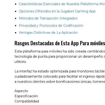
Características Esenciales de Nuestra Plataforma Mo
Opciones Ofrecidos en la Jugabet Gaming App
Métodos de Transacción Integrados
Privacidad y Protocolos de Codificación
Ventajas Distintivas de La Aplicación
Rasgos Destacadas de Esta App Para móvile
Esta plataforma para móviles ha sido creada centrándos
tecnología de punta para proporcionar un desempeño óp
utilices.
La interfaz ha estado optimizada para monitores táctile
cuidadosamente colocado para facilitar el ingreso rápid
a nuestros clientes sobre bonificaciones únicas, torne
Aspecto
Especificación
Compatibilidad