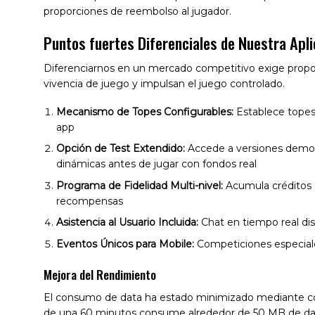
proporciones de reembolso al jugador.
Puntos fuertes Diferenciales de Nuestra Apli
Diferenciarnos en un mercado competitivo exige proporc
vivencia de juego y impulsan el juego controlado.
Mecanismo de Topes Configurables:
Establece topes
app
Opción de Test Extendido:
Accede a versiones demo d
dinámicas antes de jugar con fondos real
Programa de Fidelidad Multi-nivel:
Acumula créditos c
recompensas
Asistencia al Usuario Incluida:
Chat en tiempo real dis
Eventos Únicos para Mobile:
Competiciones especiale
Mejora del Rendimiento
El consumo de data ha estado minimizado mediante com
de una 60 minutos consume alrededor de 50 MB de data,