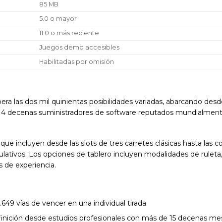
85 MB
5.0 o mayor
11.0 o más reciente
Juegos demo accesibles
Habilitadas por omisión
era las dos mil quinientas posibilidades variadas, abarcando des
 4 decenas suministradores de software reputados mundialmente,
 que incluyen desde las slots de tres carretes clásicas hasta las
ativos. Los opciones de tablero incluyen modalidades de ruleta,
s de experiencia.
649 vías de vencer en una individual tirada
inición desde estudios profesionales con más de 15 decenas mes