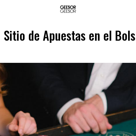
 Sitio de Apuestas en el Bols