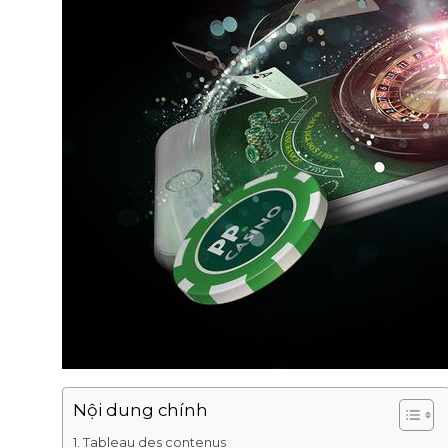
Nội dung chính
Tableau des contenus