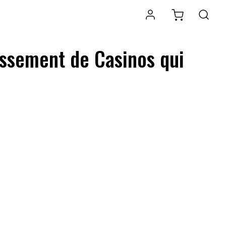
issement de Casinos qui