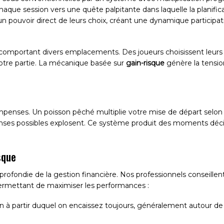
 chaque session vers une quête palpitante dans laquelle la plani
n pouvoir direct de leurs choix, créant une dynamique participa
e comportant divers emplacements. Des joueurs choisissent leur
votre partie. La mécanique basée sur
gain-risque
génère la tensio
ompenses. Un poisson pêché multiplie votre mise de départ selon
nses possibles explosent. Ce système produit des moments décisio
sque
fondie de la gestion financière. Nos professionnels conseillent
permettant de maximiser les performances :
in à partir duquel on encaissez toujours, généralement autour de