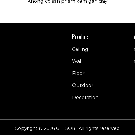
Không có sản phẩm xem gần đây
Product
Ceiling
Wall
Floor
Outdoor
Decoration
Copyright © 2026 GEESOR . All rights reserved.