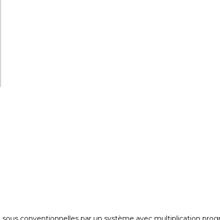
sous conventionnelles par un système avec multiplication prog