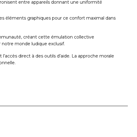
hronisent entre appareils donnant une uniformité
les éléments graphiques pour ce confort maximal dans
mmunauté, créant cette émulation collective
 notre monde ludique exclusif.
l’accès direct à des outils d’aide. La approche morale
onnelle.