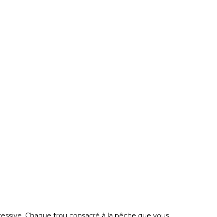
ressive. Chaque trou consacré à la pêche que vous