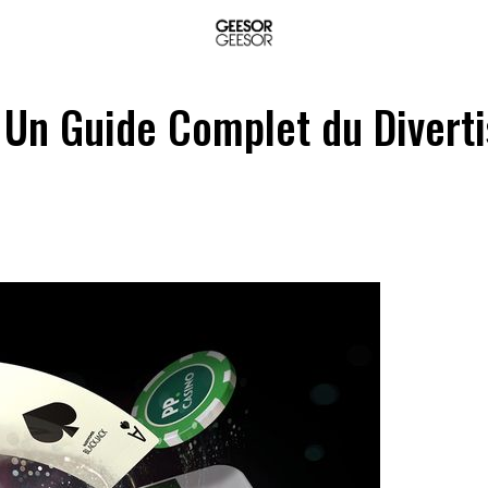
: Un Guide Complet du Divert