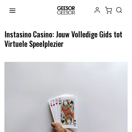
Chuyển
đến
nội
dung
Instasino Casino: Jouw Volledige Gids tot
Virtuele Speelplezier