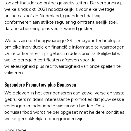
toezichthouder op online gokactiviteiten. De vergunning,
welke sinds okt. 2021 noodzakelijk is voor elke wettige
online casino’s in Nederland, garandeert dat wij
conformeren aan strikte regulering omtrent eerlijk spel,
databescherming plus verantwoord gokken.
We passen toe hoogwaardige SSL-encryptietechnologie
om elke individuele en financiële informatie te waarborgen.
Onze uitkomsten zijn getest middels onafhankelijke labs
welke geregeld certificaten afgeven voor de
willekeurigheid plus rechtvaardigheid van onze spellen te
valideren.
Bijzondere Promoties plus Bonussen
We geloven in het compenseren aan zowel verse en vaste
gebruikers middels interessante promoties dat jouw sessie
verlengen en additionele winkansen bieden. Ons
bonusaanbod wordt helder opgezet met heldere condities
welke gemakkelijk te doorgronden zijn.
Bonustype