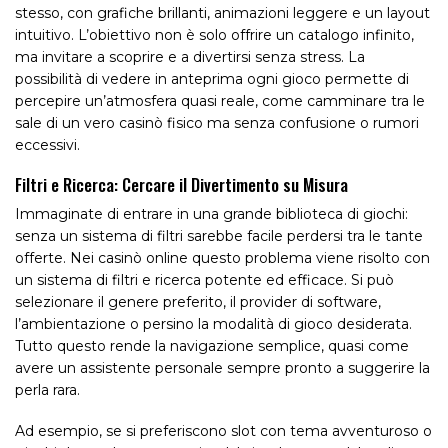
stesso, con grafiche brillanti, animazioni leggere e un layout
intuitivo. L’obiettivo non è solo offrire un catalogo infinito,
ma invitare a scoprire e a divertirsi senza stress. La
possibilità di vedere in anteprima ogni gioco permette di
percepire un’atmosfera quasi reale, come camminare tra le
sale di un vero casinò fisico ma senza confusione o rumori
eccessivi.
Filtri e Ricerca: Cercare il Divertimento su Misura
Immaginate di entrare in una grande biblioteca di giochi:
senza un sistema di filtri sarebbe facile perdersi tra le tante
offerte. Nei casinò online questo problema viene risolto con
un sistema di filtri e ricerca potente ed efficace. Si può
selezionare il genere preferito, il provider di software,
l’ambientazione o persino la modalità di gioco desiderata.
Tutto questo rende la navigazione semplice, quasi come
avere un assistente personale sempre pronto a suggerire la
perla rara.
Ad esempio, se si preferiscono slot con tema avventuroso o