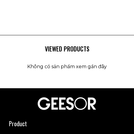
VIEWED PRODUCTS
Không có sản phẩm xem gần đây
Product