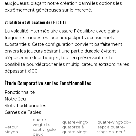
aux joueurs, plaçant notre création parmi les options les
extrêmement généreuses sur le marché.
Volatilité et Allocation des Profits
La volatilité intermédiaire assure l’ équilibre avec gains
fréquents modestes face aux jackpots occasionnels
substantiels. Cette configuration convient parfaitement
envers les joueurs désirant une partie durable évitant
d’épuiser vite leur budget, tout en préservant cette
possibilité pourdécrocher les multiplicateurs extraordinaires
dépassant x100.
Étude Comparative sur les Fonctionnalités
Fonctionnalité
Notre Jeu
Slots Traditionnelles
Games de Tables
quatre-
quatre-vingt-
quatre-vingt-dix-
vingt-dix-
Retour
quatorze à
sept à quatre-
sept virgule
Moyen
quatre-vingt-
vingt-dix-neuf
deux