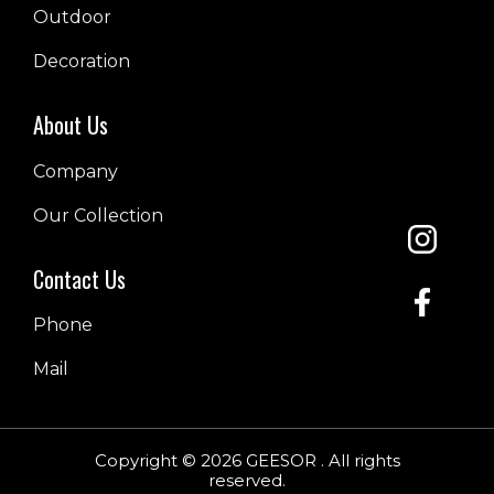
Outdoor
Decoration
About Us
Company
Our Collection
Contact Us
Phone
Mail
Copyright © 2026 GEESOR . All rights
reserved.