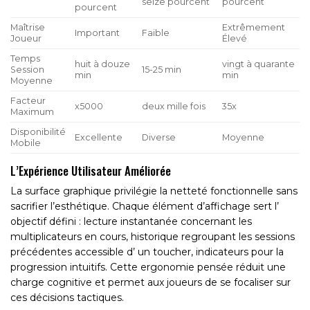
seize pourcent
pourcent
pourcent
Maîtrise
Extrêmement
Important
Faible
Joueur
Élevé
Temps
huit à douze
vingt à quarante
Session
15-25 min
min
min
Moyenne
Facteur
x5000
deux mille fois
35x
Maximum
Disponibilité
Excellente
Diverse
Moyenne
Mobile
L’Expérience Utilisateur Améliorée
La surface graphique privilégie la netteté fonctionnelle sans
sacrifier l’esthétique. Chaque élément d’affichage sert l’
objectif défini : lecture instantanée concernant les
multiplicateurs en cours, historique regroupant les sessions
précédentes accessible d’ un toucher, indicateurs pour la
progression intuitifs. Cette ergonomie pensée réduit une
charge cognitive et permet aux joueurs de se focaliser sur
ces décisions tactiques.