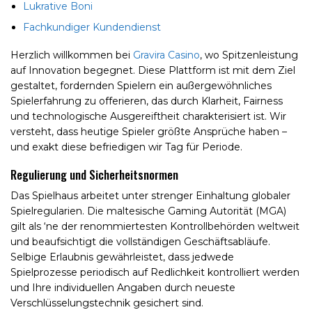
Lukrative Boni
Fachkundiger Kundendienst
Herzlich willkommen bei
Gravira Casino
, wo Spitzenleistung
auf Innovation begegnet. Diese Plattform ist mit dem Ziel
gestaltet, fordernden Spielern ein außergewöhnliches
Spielerfahrung zu offerieren, das durch Klarheit, Fairness
und technologische Ausgereiftheit charakterisiert ist. Wir
versteht, dass heutige Spieler größte Ansprüche haben –
und exakt diese befriedigen wir Tag für Periode.
Regulierung und Sicherheitsnormen
Das Spielhaus arbeitet unter strenger Einhaltung globaler
Spielregularien. Die maltesische Gaming Autorität (MGA)
gilt als ‘ne der renommiertesten Kontrollbehörden weltweit
und beaufsichtigt die vollständigen Geschäftsabläufe.
Selbige Erlaubnis gewährleistet, dass jedwede
Spielprozesse periodisch auf Redlichkeit kontrolliert werden
und Ihre individuellen Angaben durch neueste
Verschlüsselungstechnik gesichert sind.