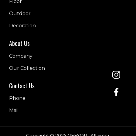
Floor
Outdoor
Decoration
About Us
Company
Our Collection
Contact Us
Phone
Mail
Copyright © 2026 GEESOR . All rights