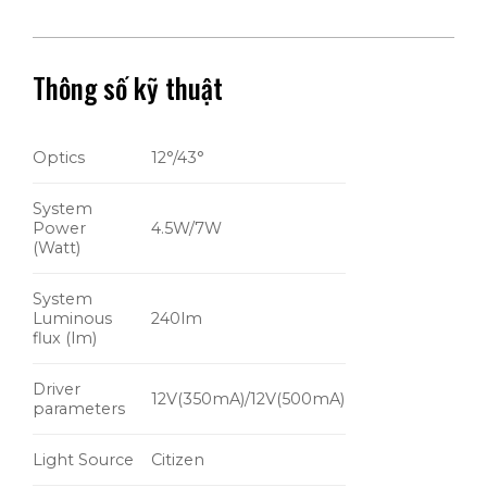
Thông số kỹ thuật
Optics
12°/43°
System
Power
4.5W/7W
(Watt)
System
Luminous
240lm
flux (lm)
Driver
12V(350mA)/12V(500mA)
parameters
Light Source
Citizen