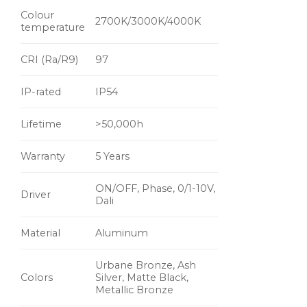
Colour
2700K/3000K/4000K
temperature
CRI (Ra/R9)
97
IP-rated
IP54
Lifetime
>50,000h
Warranty
5 Years
ON/OFF, Phase, 0/1-10V,
Driver
Dali
Material
Aluminum
Urbane Bronze, Ash
Colors
Silver, Matte Black,
Metallic Bronze