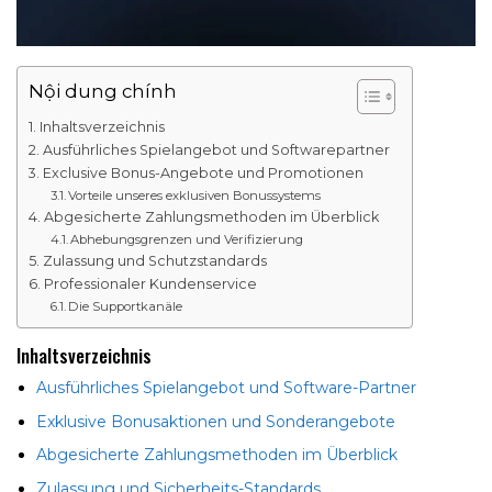
Nội dung chính
Inhaltsverzeichnis
Ausführliches Spielangebot und Softwarepartner
Exclusive Bonus-Angebote und Promotionen
Vorteile unseres exklusiven Bonussystems
Abgesicherte Zahlungsmethoden im Überblick
Abhebungsgrenzen und Verifizierung
Zulassung und Schutzstandards
Professionaler Kundenservice
Die Supportkanäle
Inhaltsverzeichnis
Ausführliches Spielangebot und Software-Partner
Exklusive Bonusaktionen und Sonderangebote
Abgesicherte Zahlungsmethoden im Überblick
Zulassung und Sicherheits-Standards