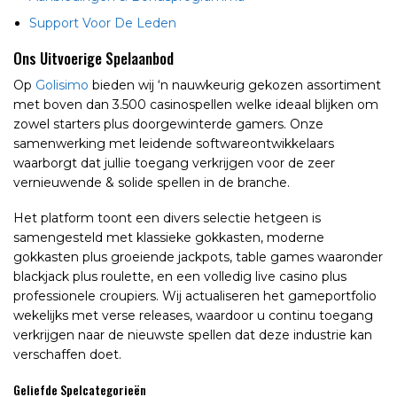
Support Voor De Leden
Ons Uitvoerige Spelaanbod
Op
Golisimo
bieden wij ‘n nauwkeurig gekozen assortiment
met boven dan 3.500 casinospellen welke ideaal blijken om
zowel starters plus doorgewinterde gamers. Onze
samenwerking met leidende softwareontwikkelaars
waarborgt dat jullie toegang verkrijgen voor de zeer
vernieuwende & solide spellen in de branche.
Het platform toont een divers selectie hetgeen is
samengesteld met klassieke gokkasten, moderne
gokkasten plus groeiende jackpots, table games waaronder
blackjack plus roulette, en een volledig live casino plus
professionele croupiers. Wij actualiseren het gameportfolio
wekelijks met verse releases, waardoor u continu toegang
verkrijgen naar de nieuwste spellen dat deze industrie kan
verschaffen doet.
Geliefde Spelcategorieën