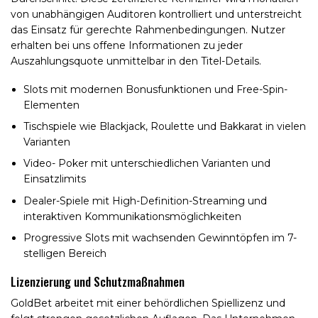
von unabhängigen Auditoren kontrolliert und unterstreicht
das Einsatz für gerechte Rahmenbedingungen. Nutzer
erhalten bei uns offene Informationen zu jeder
Auszahlungsquote unmittelbar in den Titel-Details.
Slots mit modernen Bonusfunktionen und Free-Spin-
Elementen
Tischspiele wie Blackjack, Roulette und Bakkarat in vielen
Varianten
Video- Poker mit unterschiedlichen Varianten und
Einsatzlimits
Dealer-Spiele mit High-Definition-Streaming und
interaktiven Kommunikationsmöglichkeiten
Progressive Slots mit wachsenden Gewinntöpfen im 7-
stelligen Bereich
Lizenzierung und Schutzmaßnahmen
GoldBet arbeitet mit einer behördlichen Spiellizenz und