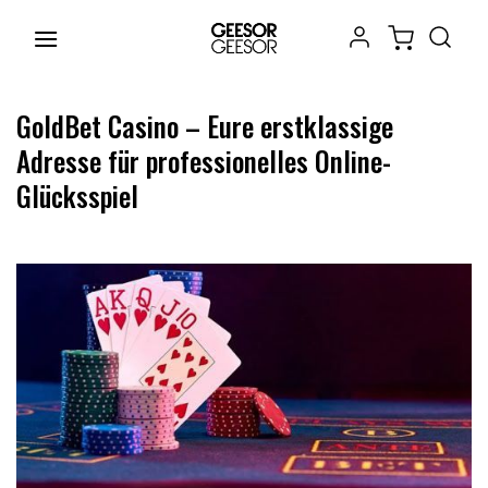
Chuyển
đến
nội
dung
GoldBet Casino – Eure erstklassige
Adresse für professionelles Online-
Glücksspiel