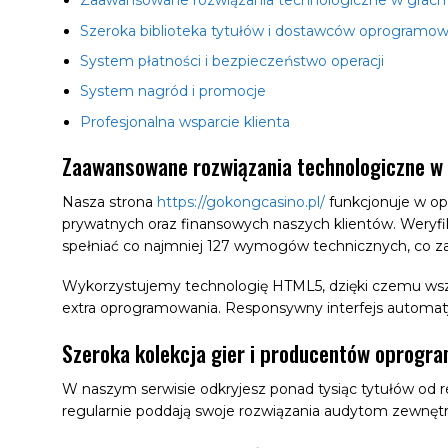
Zaawansowane rozwiązania technologiczne w grach
Szeroka biblioteka tytułów i dostawców oprogramow
System płatności i bezpieczeństwo operacji
System nagród i promocje
Profesjonalna wsparcie klienta
Zaawansowane rozwiązania technologiczne w
Nasza strona
https://gokongcasino.pl/
funkcjonuje w op
prywatnych oraz finansowych naszych klientów. Weryfi
spełniać co najmniej 127 wymogów technicznych, co 
Wykorzystujemy technologię HTML5, dzięki czemu wszys
extra oprogramowania. Responsywny interfejs automaty
Szeroka kolekcja gier i producentów oprogr
W naszym serwisie odkryjesz ponad tysiąc tytułów o
regularnie poddają swoje rozwiązania audytom zewnętrz