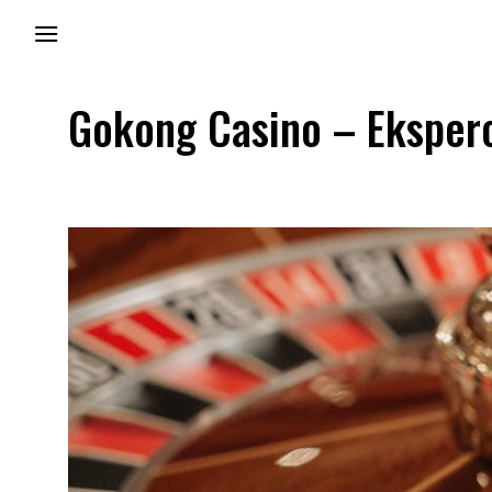
Chuyển
đến
nội
dung
Gokong Casino – Eksper