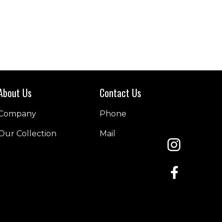
About Us
Contact Us
Company
Phone
Our Collection
Mail