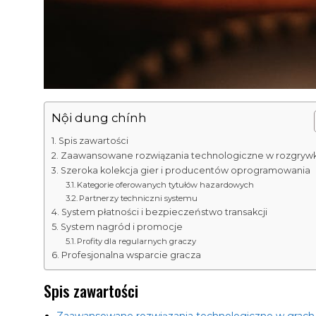
Nội dung chính
Spis zawartości
Zaawansowane rozwiązania technologiczne w rozgryw
Szeroka kolekcja gier i producentów oprogramowania
Kategorie oferowanych tytułów hazardowych
Partnerzy techniczni systemu
System płatności i bezpieczeństwo transakcji
System nagród i promocje
Profity dla regularnych graczy
Profesjonalna wsparcie gracza
Spis zawartości