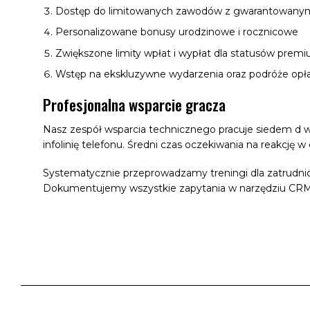
Dostęp do limitowanych zawodów z gwarantowanym
Personalizowane bonusy urodzinowe i rocznicowe
Zwiększone limity wpłat i wypłat dla statusów prem
Wstęp na ekskluzywne wydarzenia oraz podróże opł
Profesjonalna wsparcie gracza
Nasz zespół wsparcia technicznego pracuje siedem d w t
infolinię telefonu. Średni czas oczekiwania na reakcję
Systematycznie przeprowadzamy treningi dla zatrudnio
Dokumentujemy wszystkie zapytania w narzędziu CRM, c