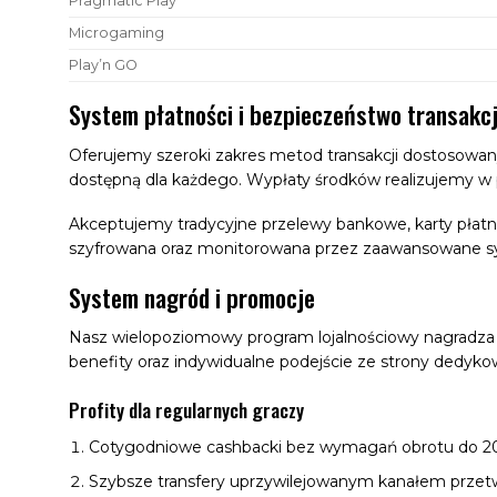
Pragmatic Play
Microgaming
Play’n GO
System płatności i bezpieczeństwo transakcj
Oferujemy szeroki zakres metod transakcji dostosowany
dostępną dla każdego. Wypłaty środków realizujemy w 
Akceptujemy tradycyjne przelewy bankowe, karty płatnic
szyfrowana oraz monitorowana przez zaawansowane sys
System nagród i promocje
Nasz wielopoziomowy program lojalnościowy nagradza s
benefity oraz indywidualne podejście ze strony dedy
Profity dla regularnych graczy
Cotygodniowe cashbacki bez wymagań obrotu do 20
Szybsze transfery uprzywilejowanym kanałem przet