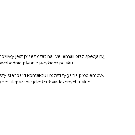
iwy jest przez czat na live, email oraz specjalną
 swobodnie płynnie językiem polsku.
zy standard kontaktu i rozstrzygania problemów.
głe ulepszanie jakości świadczonych usług.