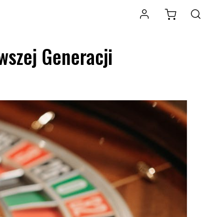
szej Generacji