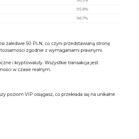
96.3%
95.8%
96.7%
si zaledwie 50 PLN, co czyni przedstawianą stronę
li tożsamości zgodnie z wymaganiami prawnymi.
zne i kryptowaluty. Wszystkie transakcja jest
ości w czasie realnym.
y poziom VIP osiągasz, co przekłada się na unikalne