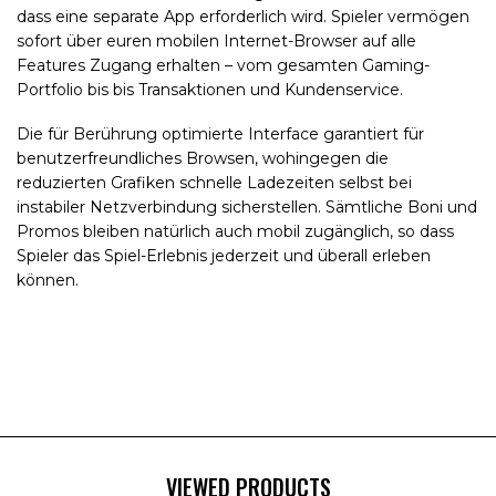
dass eine separate App erforderlich wird. Spieler vermögen
sofort über euren mobilen Internet-Browser auf alle
Features Zugang erhalten – vom gesamten Gaming-
Portfolio bis bis Transaktionen und Kundenservice.
Die für Berührung optimierte Interface garantiert für
benutzerfreundliches Browsen, wohingegen die
reduzierten Grafiken schnelle Ladezeiten selbst bei
instabiler Netzverbindung sicherstellen. Sämtliche Boni und
Promos bleiben natürlich auch mobil zugänglich, so dass
Spieler das Spiel-Erlebnis jederzeit und überall erleben
können.
VIEWED PRODUCTS