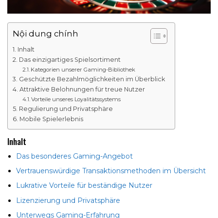
Nội dung chính
Inhalt
Das einzigartiges Spielsortiment
Kategorien unserer Gaming-Bibliothek
Geschützte Bezahlmöglichkeiten im Überblick
Attraktive Belohnungen für treue Nutzer
Vorteile unseres Loyalitätssystems
Regulierung und Privatsphäre
Mobile Spielerlebnis
Inhalt
Das besonderes Gaming-Angebot
Vertrauenswürdige Transaktionsmethoden im Übersicht
Lukrative Vorteile für beständige Nutzer
Lizenzierung und Privatsphäre
Unterwegs Gaming-Erfahrung