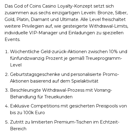
Das God of Coins Casino Loyalty-Konzept setzt sich
zusammen aus sechs einzigartigen Leveln: Bronze, Silber,
Gold, Platin, Diamant und Ultimate. Alle Level freischaltet
weitere Privilegien auf, wie gesteigerte Withdrawal-Limits,
individuelle VIP-Manager und Einladungen zu speziellen
Events.
Wöchentliche Geld-zurück-Aktionen zwischen 10% und
fünfundzwanzig Prozent je gemäß Treueprogramm-
Level
Geburtstagsgeschenke und personalisierte Promo-
Aktionen basierend auf dem Spielaktivität
Beschleunigte Withdrawal-Prozess mit Vorrang-
Behandlung für Treuekunden
Exklusive Competitions mit gesicherten Preispools von
bis zu 100k Euro
Zutritt zu limitierten Premium-Tischen im Echtzeit-
Bereich