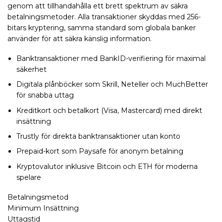
genom att tillhandahålla ett brett spektrum av säkra
betalningsmetoder. Alla transaktioner skyddas med 256-
bitars kryptering, samma standard som globala banker
använder för att säkra känslig information.
Banktransaktioner med BankID-verifiering för maximal
säkerhet
Digitala plånböcker som Skrill, Neteller och MuchBetter
för snabba uttag
Kreditkort och betalkort (Visa, Mastercard) med direkt
insättning
Trustly för direkta banktransaktioner utan konto
Prepaid-kort som Paysafe för anonym betalning
Kryptovalutor inklusive Bitcoin och ETH för moderna
spelare
Betalningsmetod
Minimum Insättning
Uttagstid