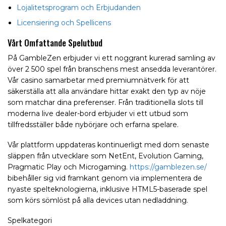
Lojalitetsprogram och Erbjudanden
Licensiering och Spellicens
Vårt Omfattande Spelutbud
På GambleZen erbjuder vi ett noggrant kurerad samling av
över 2 500 spel från branschens mest ansedda leverantörer.
Vår casino samarbetar med premiumnätverk för att
säkerställa att alla användare hittar exakt den typ av nöje
som matchar dina preferenser. Från traditionella slots till
moderna live dealer-bord erbjuder vi ett utbud som
tillfredsställer både nybörjare och erfarna spelare.
Vår plattform uppdateras kontinuerligt med dom senaste
släppen från utvecklare som NetEnt, Evolution Gaming,
Pragmatic Play och Microgaming.
https://gamblezen.se/
bibehåller sig vid framkant genom via implementera de
nyaste spelteknologierna, inklusive HTML5-baserade spel
som körs sömlöst på alla devices utan nedladdning.
Spelkategori