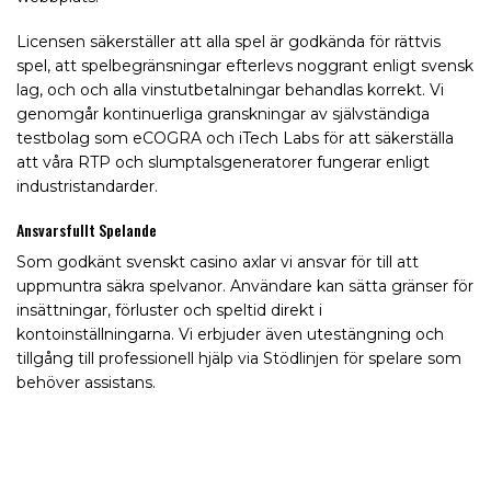
Licensen säkerställer att alla spel är godkända för rättvis
spel, att spelbegränsningar efterlevs noggrant enligt svensk
lag, och och alla vinstutbetalningar behandlas korrekt. Vi
genomgår kontinuerliga granskningar av självständiga
testbolag som eCOGRA och iTech Labs för att säkerställa
att våra RTP och slumptalsgeneratorer fungerar enligt
industristandarder.
Ansvarsfullt Spelande
Som godkänt svenskt casino axlar vi ansvar för till att
uppmuntra säkra spelvanor. Användare kan sätta gränser för
insättningar, förluster och speltid direkt i
kontoinställningarna. Vi erbjuder även utestängning och
tillgång till professionell hjälp via Stödlinjen för spelare som
behöver assistans.