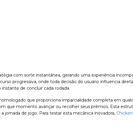
tégia com sorte instantânea, gerando uma experiência incompa
urso progressiva, onde toda decisão do usuário influencia diret
 instante de concluir cada rodada.
s homologado que proporciona imparcialidade completa em qualq
m que momento avançar ou recolher seus prêmios. Esta estrutura
a jornada de jogo. Para testar esta mecânica inovadora,
Chicken