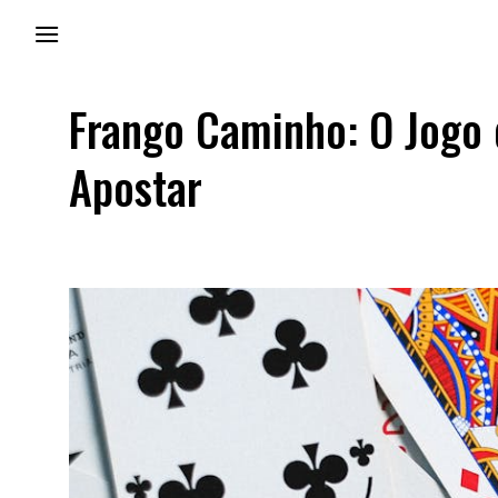
Chuyển
đến
nội
dung
Frango Caminho: O Jogo 
Apostar