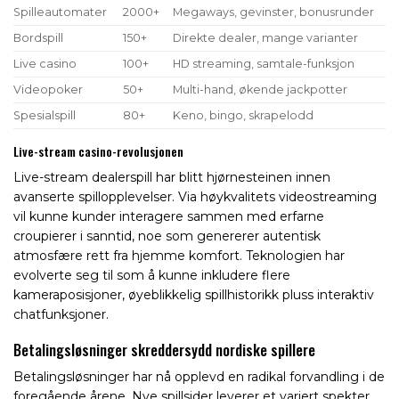
Spilleautomater
2000+
Megaways, gevinster, bonusrunder
Bordspill
150+
Direkte dealer, mange varianter
Live casino
100+
HD streaming, samtale-funksjon
Videopoker
50+
Multi-hand, økende jackpotter
Spesialspill
80+
Keno, bingo, skrapelodd
Live-stream casino-revolusjonen
Live-stream dealerspill har blitt hjørnesteinen innen
avanserte spillopplevelser. Via høykvalitets videostreaming
vil kunne kunder interagere sammen med erfarne
croupierer i sanntid, noe som genererer autentisk
atmosfære rett fra hjemme komfort. Teknologien har
evolverte seg til som å kunne inkludere flere
kameraposisjoner, øyeblikkelig spillhistorikk pluss interaktiv
chatfunksjoner.
Betalingsløsninger skreddersydd nordiske spillere
Betalingsløsninger har nå opplevd en radikal forvandling i de
foregående årene. Nye spillsider leverer et variert spekter