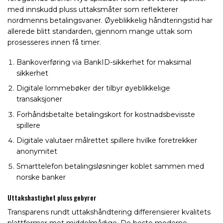
med innskudd pluss uttaksmåter som reflekterer
nordmenns betalingsvaner. Øyeblikkelig håndteringstid har
allerede blitt standarden, gjennom mange uttak som
prosesseres innen få timer.
Bankoverføring via BankID-sikkerhet for maksimal
sikkerhet
Digitale lommebøker der tilbyr øyeblikkelige
transaksjoner
Forhåndsbetalte betalingskort for kostnadsbevisste
spillere
Digitale valutaer målrettet spillere hvilke foretrekker
anonymitet
Smarttelefon betalingsløsninger koblet sammen med
norske banker
Uttakshastighet pluss gebyrer
Transparens rundt uttakshåndtering differensierer kvalitets
plattformer mot middelmådige. De beste moderne