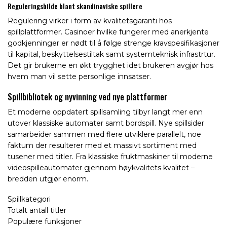
Reguleringsbilde blant skandinaviske spillere
Regulering virker i form av kvalitetsgaranti hos
spillplattformer. Casinoer hvilke fungerer med anerkjente
godkjenninger er nødt til å følge strenge kravspesifikasjoner
til kapital, beskyttelsestiltak samt systemteknisk infrastrtur.
Det gir brukerne en økt trygghet idet brukeren avgjør hos
hvem man vil sette personlige innsatser.
Spillbibliotek og nyvinning ved nye plattformer
Et moderne oppdatert spillsamling tilbyr langt mer enn
utover klassiske automater samt bordspill. Nye spillsider
samarbeider sammen med flere utviklere parallelt, noe
faktum der resulterer med et massivt sortiment med
tusener med titler. Fra klassiske fruktmaskiner til moderne
videospilleautomater gjennom høykvalitets kvalitet –
bredden utgjør enorm.
Spillkategori
Totalt antall titler
Populære funksjoner