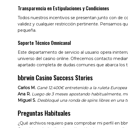
Transparencia en Estipulaciones y Condiciones
Todos nuestros incentivos se presentan junto con de con
validez y cualquier restricción pertinente. Pensamos q
pequeña.
Soporte Técnico Omnicanal
Este departamento de servicio al usuario opera ininterru
universo del casino online. Ofrecemos contacto mediante
apartado completa de dudas comunes que abarca los
bbrwin Casino Success Stories
Carlos M.
Gané 12.400€ entretenido a la ruleta Europea 
Ana R.
Luego de 3 meses apostando habitualmente, mi 
Miguel S.
Desbloqué una ronda de spins libres en una t
Preguntas Habituales
¿Qué archivos requiero para comprobar mi perfil en bbr