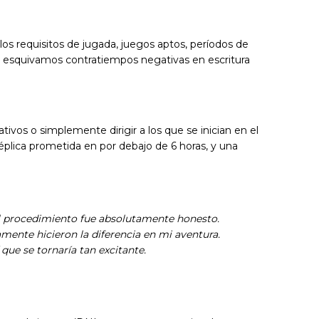
los requisitos de jugada, juegos aptos, períodos de
to esquivamos contratiempos negativas en escritura
ivos o simplemente dirigir a los que se inician en el
réplica prometida en por debajo de 6 horas, y una
y el procedimiento fue absolutamente honesto.
nte hicieron la diferencia en mi aventura.
ue se tornaría tan excitante.