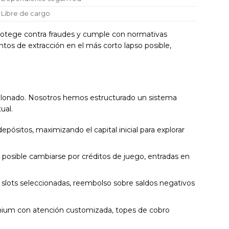
Libre de cargo
protege contra fraudes y cumple con normativas
os de extracción en el más corto lapso posible,
scalonado. Nosotros hemos estructurado un sistema
ual.
ósitos, maximizando el capital inicial para explorar
 posible cambiarse por créditos de juego, entradas en
 slots seleccionadas, reembolso sobre saldos negativos
emium con atención customizada, topes de cobro