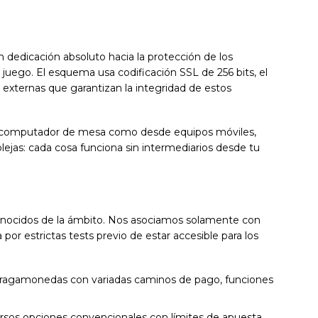
dedicación absoluto hacia la protección de los
juego. El esquema usa codificación SSL de 256 bits, el
s externas que garantizan la integridad de estos
 tu computador de mesa como desde equipos móviles,
ejas: cada cosa funciona sin intermediarios desde tu
conocidos de la ámbito. Nos asociamos solamente con
or estrictas tests previo de estar accesible para los
o tragamonedas con variadas caminos de pago, funciones
versos opciones convencionales con límites de apuesta