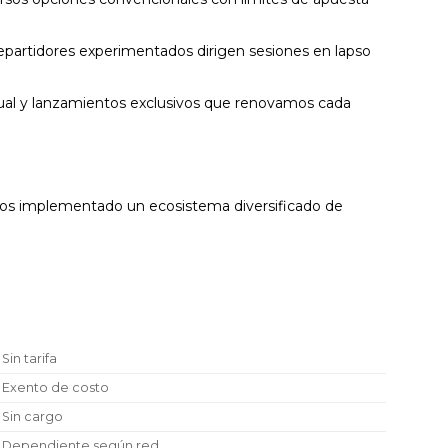
partidores experimentados dirigen sesiones en lapso
irtual y lanzamientos exclusivos que renovamos cada
hemos implementado un ecosistema diversificado de
Sin tarifa
Exento de costo
Sin cargo
Dependiente según red