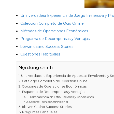
Una verdadera Experiencia de Juego Inmersiva y Pr
Colección Completo de Ocio Online
Métodos de Operaciones Económicas
Programa de Recompensas y Ventajas
bbrwin casino Success Stories
Cuestiones Habituales
Nội dung chính
Una verdadera Experiencia de Apuestas Envolvente y S
Catálogo Completo de Diversión Online
Opciones de Operaciones Económicas
Esquema de Recompensas y Ventajas
Transparencia en Estipulaciones y Condiciones
Soporte Técnico Omnicanal
bbrwin Casino Success Stories
Preguntas Habituales