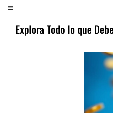
Chuyển
đến
nội
dung
Explora Todo lo que Deb