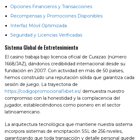
Opciones Financieros y Transacciones
Recompensas y Promociones Disponibles
Interfaz Móvil Optimizada
Seguridad y Licencias Verificadas
Sistema Global de Entretenimiento
El casino trabaja bajo licencia oficial de Curazao (número
1668/JAZ), dándonos credibilidad internacional desde su
fundación en 2007. Con actividad en más de 50 países,
hemos construido una reputación sólida que garantiza cada
sesión de juego. La trayectoria de
https://codigopromocional1xbet.es/
demuestra nuestro
compromiso con la honestidad y la complacencia del
jugador, estableciéndonos como pionero en el sector
latinoamericano.
La arquitectura tecnológica que mantiene nuestra sistema
incorpora sistemas de encriptación SSL de 256 niveles,
garantizando que toda transacción y detalle personal quede