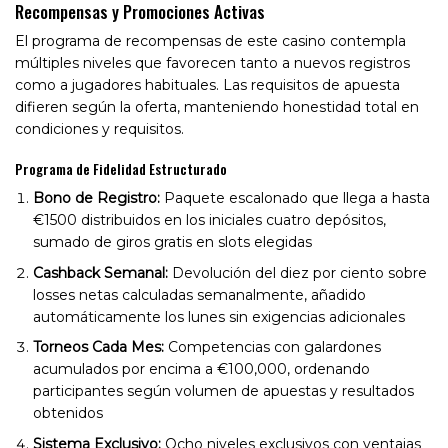
Recompensas y Promociones Activas
El programa de recompensas de este casino contempla
múltiples niveles que favorecen tanto a nuevos registros
como a jugadores habituales. Las requisitos de apuesta
difieren según la oferta, manteniendo honestidad total en
condiciones y requisitos.
Programa de Fidelidad Estructurado
Bono de Registro:
Paquete escalonado que llega a hasta
€1500 distribuidos en los iniciales cuatro depósitos,
sumado de giros gratis en slots elegidas
Cashback Semanal:
Devolución del diez por ciento sobre
losses netas calculadas semanalmente, añadido
automáticamente los lunes sin exigencias adicionales
Torneos Cada Mes:
Competencias con galardones
acumulados por encima a €100,000, ordenando
participantes según volumen de apuestas y resultados
obtenidos
Sistema Exclusivo:
Ocho niveles exclusivos con ventajas