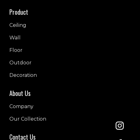
Product
Ceiling
Wall
Floor
Outdoor
Decoration
About Us
Company
Our Collection
Contact Us