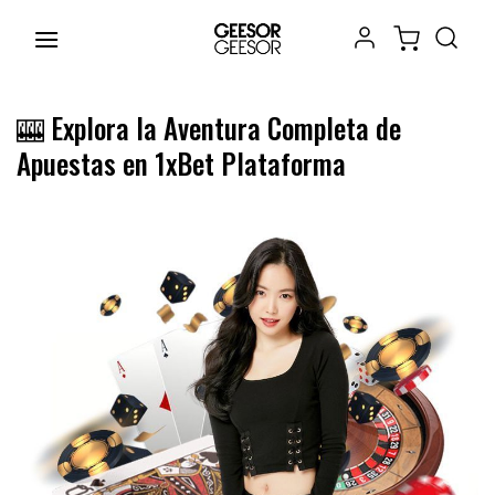
Chuyển
đến
nội
dung
🎰 Explora la Aventura Completa de
Apuestas en 1xBet Plataforma