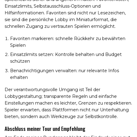
Einsatzlimits, Selbstausschluss-Optionen und
Hilfsinformationen. Favoriten sind nicht nur Lesezeichen,
sie sind die persönliche Lobby im Miniaturformat, die
schnellen Zugang zu vertrauten Spielen ermöglicht.
Favoriten markieren: schnelle Rückkehr zu bewährten
Spielen
Einsatzlimits setzen: Kontrolle behalten und Budget
schützen
Benachrichtigungen verwalten: nur relevante Infos
erhalten
Der verantwortungsvolle Umgang ist Teil der
Lobbygestaltung; transparente Regeln und einfache
Einstellungen machen es leichter, Grenzen zu respektieren.
Spieler erwarten, dass Plattformen nicht nur Unterhaltung
bieten, sondern auch Werkzeuge zur Selbstkontrolle.
Abschluss meiner Tour und Empfehlung