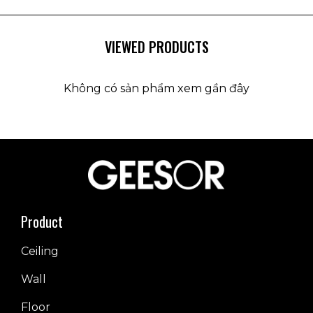
VIEWED PRODUCTS
Không có sản phẩm xem gần đây
Product
Ceiling
Wall
Floor