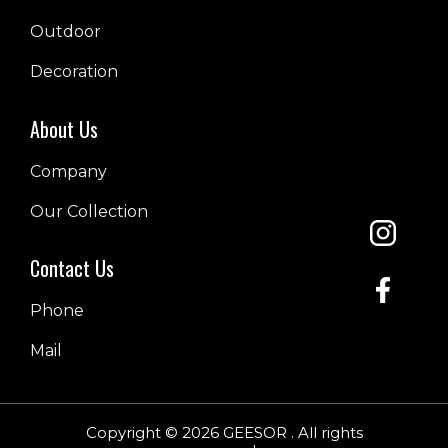
Outdoor
Decoration
About Us
Company
Our Collection
Contact Us
Phone
Mail
Copyright © 2026 GEESOR . All rights