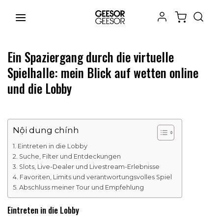
Chuyển
đến
nội
dung
Ein Spaziergang durch die virtuelle
Spielhalle: mein Blick auf wetten online
und die Lobby
Nội dung chính
Eintreten in die Lobby
Suche, Filter und Entdeckungen
Slots, Live-Dealer und Livestream-Erlebnisse
Favoriten, Limits und verantwortungsvolles Spiel
Abschluss meiner Tour und Empfehlung
Eintreten in die Lobby