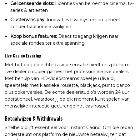
Gelicenseerde slots:
Licenties van beroemde cinema, tv-
series & artiesten
Clusterwins pay:
Innovatieve winsystemen geheel
zonder traditionele winlijnen
Koop bonus features:
Direct toegang krijgen naar
speciale rondes ter extra spanning
Live Casino Ervaring
Met het oog op echte casino-sensatie biedt ons platform
live dealer croupier games met professionele live dealers.
Met behulp van HD-videostreams speel je u live bij
speeltafels met klassieke roulette, blackjack, punto banco
plus pokerversies. De echte dealerstudio’s worden 24 uur
operationeel, waardoor jij op elk moment kunt spelen van
menselijke interactie gedurende het casinospel.
Betaalwijzen & Withdrawals
Snelheid blijft essentieel voor Instant Casino. Om die reden
ondersteunt ons platform de nieuwste betaalwijzen dat