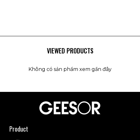
VIEWED PRODUCTS
Không có sản phẩm xem gần đây
Product