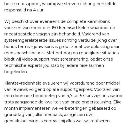
het e-mailsupport, waarbij we streven richting eenzelfde
responstijd na 4 uur.
Wij beschikt over eveneens de complete kennisbank
voorzien van meer dan 150 kennisartikelen waardoor de
meestgestelde vragen zijn behandeld. Variërend van
systeemgerelateerde issues richting verduidelijking over
bonus terms – jouw kans is groot zodat uw oplossing daar
reeds beschikbaar is. Met het oog op moeilijkere situaties
biedt wij video support met screensharing, opdat onze
technische experts jou stap bij iedere fase kunnen
begeleiden.
Klanttevredenheid evalueren wij voortdurend door middel
van reviews volgend op alle supportgesprek. Voorzien van
een doorsnee beoordeling van 4,7 uit 5 stars zijn ons casino
trots aangaande de kwaliteit van onze ondersteuning. Elke
month implementeren we verbeteringen gebaseerd op
grondslag van jullie feedback, aangezien uw
gebruiksbeleving is centraal bij alles wat wij realiseren.