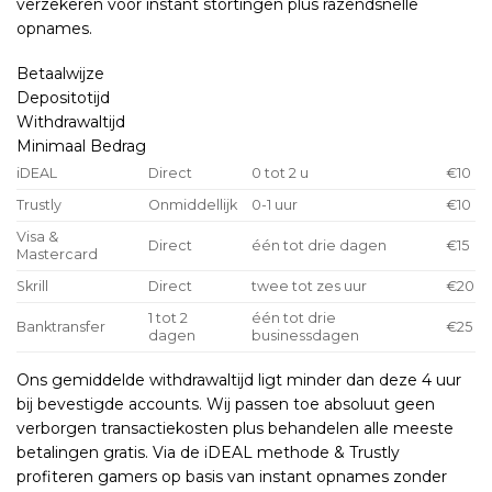
verzekeren voor instant stortingen plus razendsnelle
opnames.
Betaalwijze
Depositotijd
Withdrawaltijd
Minimaal Bedrag
iDEAL
Direct
0 tot 2 u
€10
Trustly
Onmiddellijk
0-1 uur
€10
Visa &
Direct
één tot drie dagen
€15
Mastercard
Skrill
Direct
twee tot zes uur
€20
1 tot 2
één tot drie
Banktransfer
€25
dagen
businessdagen
Ons gemiddelde withdrawaltijd ligt minder dan deze 4 uur
bij bevestigde accounts. Wij passen toe absoluut geen
verborgen transactiekosten plus behandelen alle meeste
betalingen gratis. Via de iDEAL methode & Trustly
profiteren gamers op basis van instant opnames zonder