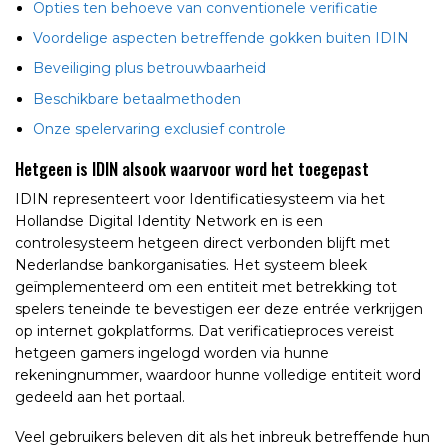
Opties ten behoeve van conventionele verificatie
Voordelige aspecten betreffende gokken buiten IDIN
Beveiliging plus betrouwbaarheid
Beschikbare betaalmethoden
Onze spelervaring exclusief controle
Hetgeen is IDIN alsook waarvoor word het toegepast
IDIN representeert voor Identificatiesysteem via het
Hollandse Digital Identity Network en is een
controlesysteem hetgeen direct verbonden blijft met
Nederlandse bankorganisaties. Het systeem bleek
geïmplementeerd om een entiteit met betrekking tot
spelers teneinde te bevestigen eer deze entrée verkrijgen
op internet gokplatforms. Dat verificatieproces vereist
hetgeen gamers ingelogd worden via hunne
rekeningnummer, waardoor hunne volledige entiteit word
gedeeld aan het portaal.
Veel gebruikers beleven dit als het inbreuk betreffende hun