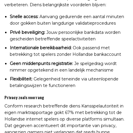
verbeteren. Diens belangrijkste voordelen blijven:
Snelle access:
Aanvang gedurende een aantal minuten
door gokken buiten langdurige validatieprocedures
Privé beveiliging:
Jouw persoonlijke bankdata worden
gescheiden betreffende speelactiviteiten
Internationale bereikbaarheid:
Ook passend met
betrekking tot spelers zonder Hollandse bankaccount
Geen middenpunts registratie:
Je spelgedrag wordt
nimmer opgetekend in een landelijk mechanisme
Flexibiliteit:
Gelegenheid teneinde via uiteenlopende
betalingswijzen te functioneren
Privacy zoals voorrang
Conform research betreffende diens Kansspelautoriteit in
eigen marktrapportage gokt 67% met betrekking tot de
Hollandse internet spelers op diverse platforms simultaan.
Dat gegeven accentueert dit importantie van privacy,
aangezien gamers niet verlangen dat reeds hunne