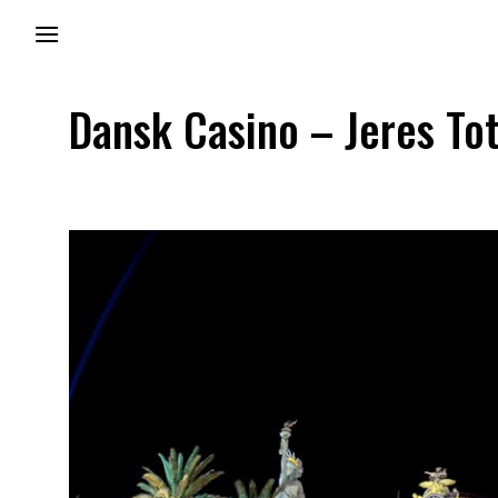
Chuyển
đến
nội
dung
Dansk Casino – Jeres Tot