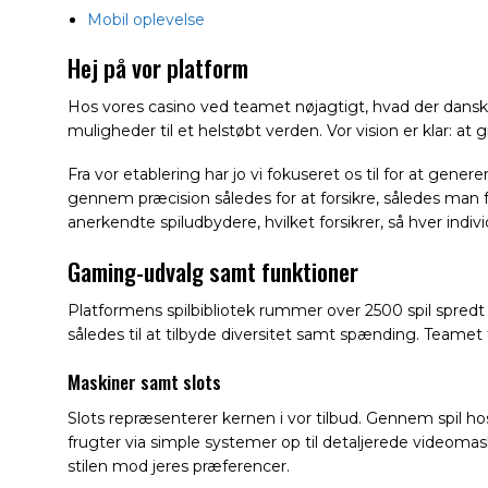
Mobil oplevelse
Hej på vor platform
Hos vores casino ved teamet nøjagtigt, hvad der dansk
muligheder til et helstøbt verden. Vor vision er klar: a
Fra vor etablering har jo vi fokuseret os til for at gene
gennem præcision således for at forsikre, således man
anerkendte spiludbydere, hvilket forsikrer, så hver ind
Gaming-udvalg samt funktioner
Platformens spilbibliotek rummer over 2500 spil spredt p
således til at tilbyde diversitet samt spænding. Teamet
Maskiner samt slots
Slots repræsenterer kernen i vor tilbud. Gennem spil h
frugter via simple systemer op til detaljerede videomaskine
stilen mod jeres præferencer.