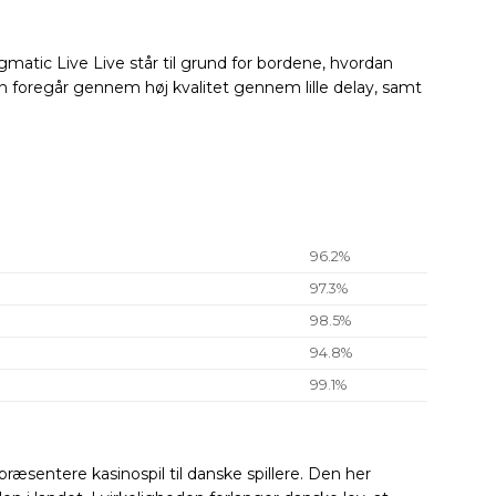
atic Live Live står til grund for bordene, hvordan
en foregår gennem høj kvalitet gennem lille delay, samt
96.2%
97.3%
98.5%
94.8%
99.1%
 præsentere kasinospil til danske spillere. Den her