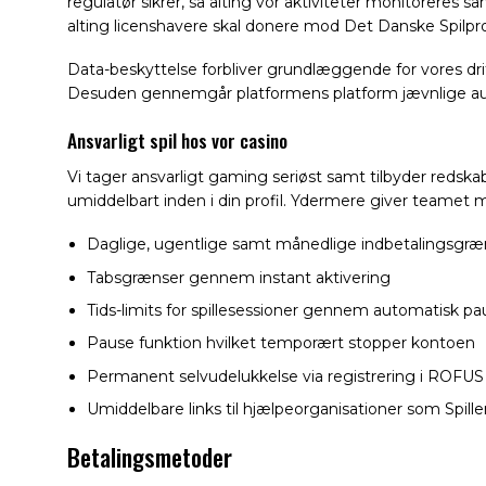
regulatør sikrer, så alting vor aktiviteter monitoreres 
alting licenshavere skal donere mod Det Danske Spilp
Data-beskyttelse forbliver grundlæggende for vores dr
Desuden gennemgår platformens platform jævnlige audit
Ansvarligt spil hos vor casino
Vi tager ansvarligt gaming seriøst samt tilbyder redskabe
umiddelbart inden i din profil. Ydermere giver teamet mu
Daglige, ugentlige samt månedlige indbetalingsgræ
Tabsgrænser gennem instant aktivering
Tids-limits for spillesessioner gennem automatisk pa
Pause funktion hvilket temporært stopper kontoen
Permanent selvudelukkelse via registrering i ROFUS
Umiddelbare links til hjælpeorganisationer som Sp
Betalingsmetoder