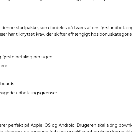
 denne startpakke, som fordeles på tværs af ens først indbetali
nusser har tilknyttet krav, der skifter afhængigt hos bonuskateg
 første betaling per ugen
dere
b
rboards
røgede udbetalingsgrænser
gerer perfekt på Apple iOS og Android. Brugeren skal aldrig do
touch-skærme, og menuen forbliver simplificeret omkring kompakt