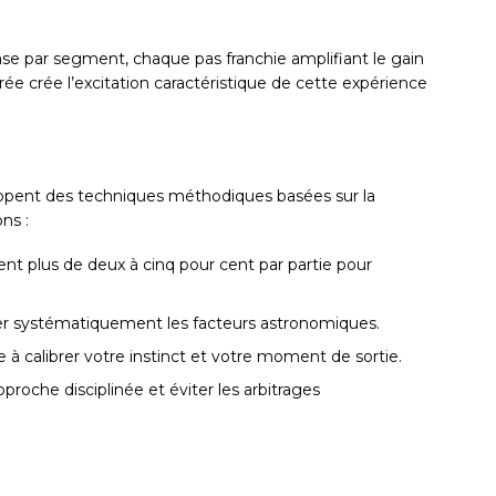
se par segment, chaque pas franchie amplifiant le gain
e crée l’excitation caractéristique de cette expérience
ppent des techniques méthodiques basées sur la
ns :
t plus de deux à cinq pour cent par partie pour
viser systématiquement les facteurs astronomiques.
à calibrer votre instinct et votre moment de sortie.
roche disciplinée et éviter les arbitrages