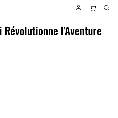
i Révolutionne l’Aventure