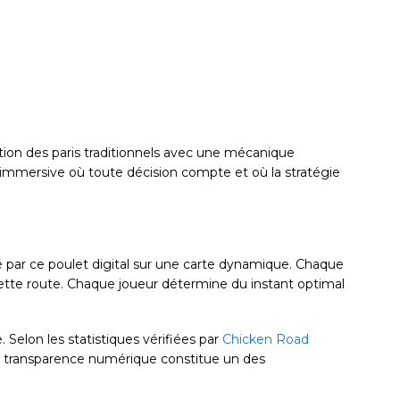
tion des paris traditionnels avec une mécanique
n immersive où toute décision compte et où la stratégie
é par ce poulet digital sur une carte dynamique. Chaque
ette route. Chaque joueur détermine du instant optimal
 Selon les statistiques vérifiées par
Chicken Road
re transparence numérique constitue un des