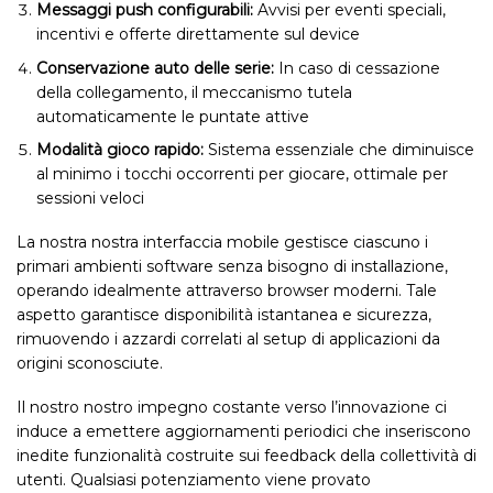
Messaggi push configurabili:
Avvisi per eventi speciali,
incentivi e offerte direttamente sul device
Conservazione auto delle serie:
In caso di cessazione
della collegamento, il meccanismo tutela
automaticamente le puntate attive
Modalità gioco rapido:
Sistema essenziale che diminuisce
al minimo i tocchi occorrenti per giocare, ottimale per
sessioni veloci
La nostra nostra interfaccia mobile gestisce ciascuno i
primari ambienti software senza bisogno di installazione,
operando idealmente attraverso browser moderni. Tale
aspetto garantisce disponibilità istantanea e sicurezza,
rimuovendo i azzardi correlati al setup di applicazioni da
origini sconosciute.
Il nostro nostro impegno costante verso l’innovazione ci
induce a emettere aggiornamenti periodici che inseriscono
inedite funzionalità costruite sui feedback della collettività di
utenti. Qualsiasi potenziamento viene provato