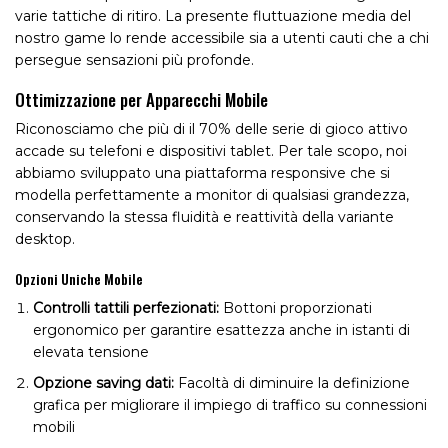
varie tattiche di ritiro. La presente fluttuazione media del
nostro game lo rende accessibile sia a utenti cauti che a chi
persegue sensazioni più profonde.
Ottimizzazione per Apparecchi Mobile
Riconosciamo che più di il 70% delle serie di gioco attivo
accade su telefoni e dispositivi tablet. Per tale scopo, noi
abbiamo sviluppato una piattaforma responsive che si
modella perfettamente a monitor di qualsiasi grandezza,
conservando la stessa fluidità e reattività della variante
desktop.
Opzioni Uniche Mobile
Controlli tattili perfezionati:
Bottoni proporzionati
ergonomico per garantire esattezza anche in istanti di
elevata tensione
Opzione saving dati:
Facoltà di diminuire la definizione
grafica per migliorare il impiego di traffico su connessioni
mobili