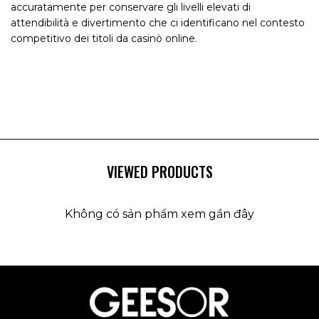
accuratamente per conservare gli livelli elevati di
attendibilità e divertimento che ci identificano nel contesto
competitivo dei titoli da casinò online.
VIEWED PRODUCTS
Không có sản phẩm xem gần đây