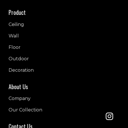
Product
Ceiling
Wall
Floor
Outdoor
Decoration
About Us
Company
Our Collection
Contact Us