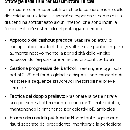
Strategie Redditizie per Massimizzare i Ricavi
Partecipare con responsabilità richiede comprensione delle
dinamiche statistiche. La specifica esperienza con migliaia
di utenti ha sottolineato alcuni metodi che sono inclini a
fornire esiti più sostenibili nel prolungato periodo.
Approccio del cashout precoce:
Stabilire obiettivi di
moltiplicatore prudenti tra 1,5 volte e due punto cinque x
aumenta notevolmente la periodicità delle vincite,
abbassando l’esposizione al rischio di sconfitte totali
Gestione progressiva del bankroll:
Restringere ogni sola
bet al 2-5% del fondo globale a disposizione consente di
resistere a sequenze sfavorevoli inesorabili nel breve
termine
Tecnica del doppio prelievo:
Frazionare la bet e ritirare
una porzione al ottenimento di un coefficiente ridotto,
mantenendo la rimanente per obiettivi più ambiziosi
Esame dei modelli più freschi:
Nonostante ogni mano
risulti separato dal precedente, monitorare la periodicità