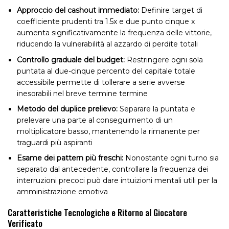
Approccio del cashout immediato:
Definire target di
coefficiente prudenti tra 1.5x e due punto cinque x
aumenta significativamente la frequenza delle vittorie,
riducendo la vulnerabilità al azzardo di perdite totali
Controllo graduale del budget:
Restringere ogni sola
puntata al due-cinque percento del capitale totale
accessibile permette di tollerare a serie avverse
inesorabili nel breve termine termine
Metodo del duplice prelievo:
Separare la puntata e
prelevare una parte al conseguimento di un
moltiplicatore basso, mantenendo la rimanente per
traguardi più aspiranti
Esame dei pattern più freschi:
Nonostante ogni turno sia
separato dal antecedente, controllare la frequenza dei
interruzioni precoci può dare intuizioni mentali utili per la
amministrazione emotiva
Caratteristiche Tecnologiche e Ritorno al Giocatore
Verificato