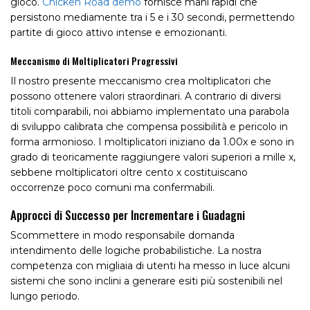
gioco.
Chicken Road demo
fornisce mani rapidi che
persistono mediamente tra i 5 e i 30 secondi, permettendo
partite di gioco attivo intense e emozionanti.
Meccanismo di Moltiplicatori Progressivi
Il nostro presente meccanismo crea moltiplicatori che
possono ottenere valori straordinari. A contrario di diversi
titoli comparabili, noi abbiamo implementato una parabola
di sviluppo calibrata che compensa possibilità e pericolo in
forma armonioso. I moltiplicatori iniziano da 1.00x e sono in
grado di teoricamente raggiungere valori superiori a mille x,
sebbene moltiplicatori oltre cento x costituiscano
occorrenze poco comuni ma confermabili.
Approcci di Successo per Incrementare i Guadagni
Scommettere in modo responsabile domanda
intendimento delle logiche probabilistiche. La nostra
competenza con migliaia di utenti ha messo in luce alcuni
sistemi che sono inclini a generare esiti più sostenibili nel
lungo periodo.