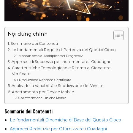
Nội dung chính
Sommario dei Contenuti
Le fondamentali Regole di Partenza del Questo Gioco
Meccanismo di Moltiplicatori Progressivi
Approcci di Successo per Incrementare i Guadagni
Caratteristiche Tecnologiche e Ritorno al Giocatore
Verificato
Produzione Random Certificata
Analisi della Variabilità e Suddivisione dei Vincite
Adattamento per Device Mobile
Caratteristiche Uniche Mobile
Sommario dei Contenuti
Le fondamentali Dinamiche di Base del Questo Gioco
Approcci Redditizie per Ottimizzare i Guadagni