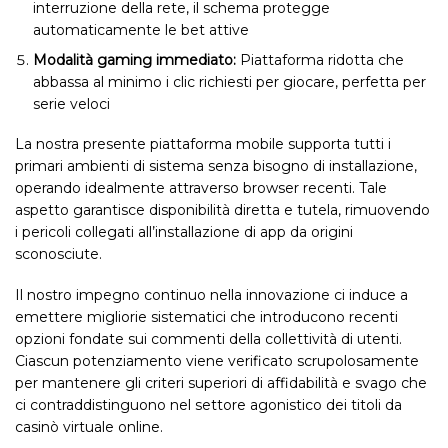
interruzione della rete, il schema protegge
automaticamente le bet attive
Modalità gaming immediato:
Piattaforma ridotta che
abbassa al minimo i clic richiesti per giocare, perfetta per
serie veloci
La nostra presente piattaforma mobile supporta tutti i
primari ambienti di sistema senza bisogno di installazione,
operando idealmente attraverso browser recenti. Tale
aspetto garantisce disponibilità diretta e tutela, rimuovendo
i pericoli collegati all’installazione di app da origini
sconosciute.
Il nostro impegno continuo nella innovazione ci induce a
emettere migliorie sistematici che introducono recenti
opzioni fondate sui commenti della collettività di utenti.
Ciascun potenziamento viene verificato scrupolosamente
per mantenere gli criteri superiori di affidabilità e svago che
ci contraddistinguono nel settore agonistico dei titoli da
casinò virtuale online.