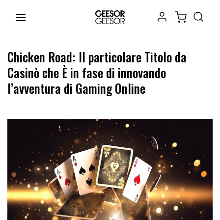
Chuyển
đến
nội
dung
Chicken Road: Il particolare Titolo da
Casinò che È in fase di innovando
l’avventura di Gaming Online