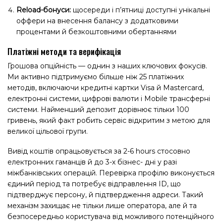
Reload-бонуси:
щосереди і п’ятниці доступні унікальні
оффери на внесення балансу з додатковими
процентами й безкоштовними обертаннями
Платіжні методи та верифікація
Грошова опційність — однин з наших ключових фокусів.
Ми активно підтримуємо більше ніж 25 платіжних
методів, включаючи кредитні картки Visa й Mastercard,
електронні системи, цифрові валюти і Mobile трансферні
системи. Найменший депозит дорівнює тільки 100
гривень, який факт робить сервіс відкритим з метою для
великої цільової групи.
Вивід коштів опрацьовується за 2-6 hours стосовно
електронних гаманців й до 3-х бізнес- дні у разі
міжбанківських операцій. Перевірка профілю виконується
єдиний період та потребує відправлення ID, що
підтверджує персону, й підтвердження адреси. Такий
механізм захищає не тільки лише оператора, але й та
безпосередньо користувача від можливого потенційного