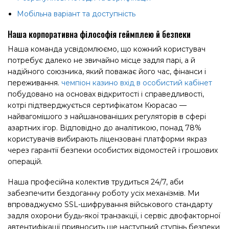
Мобільна варіант та доступність
Наша корпоративна філософія геймплею й безпеки
Наша команда усвідомлюємо, що кожний користувач
потребує далеко не звичайно місце задля парі, а й
надійного союзника, який поважає його час, фінанси і
переживання.
чемпіон казино вхід в особистий кабінет
побудовано на основах відкритості і справедливості,
котрі підтверджується сертифікатом Кюрасао —
найвагомішого з найшанованіших регуляторів в сфері
азартних ігор. Відповідно до аналітикою, понад 78%
користувачів вибирають ліцензовані платформи якраз
через гарантії безпеки особистих відомостей і грошових
операцій.
Наша професійна колектив трудиться 24/7, аби
забезпечити бездоганну роботу усіх механізмів. Ми
впроваджуємо SSL-шифрування військового стандарту
задля охорони будь-якої транзакції, і сервіс двофакторної
автентифікації привносить ще наступний ступінь безпеки