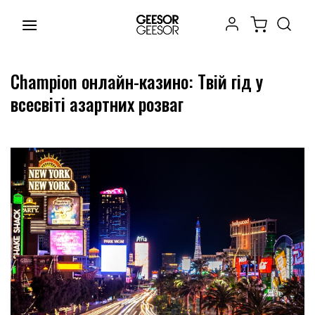
Chuyển
đến
nội
dung
Champion онлайн-казино: Твій гід у
всесвіті азартних розваг