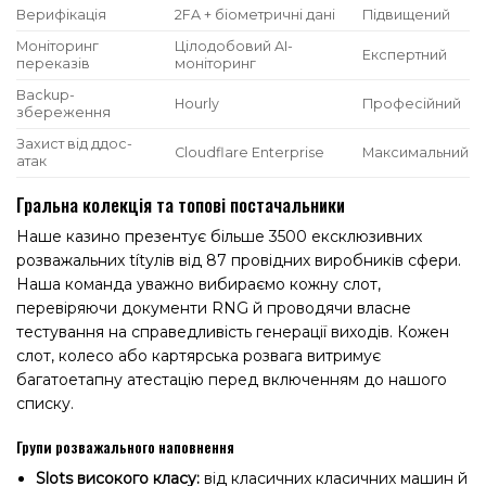
Верифікація
2FA + біометричні дані
Підвищений
Моніторинг
Цілодобовий AI-
Експертний
переказів
моніторинг
Backup-
Hourly
Професійний
збереження
Захист від ддос-
Cloudflare Enterprise
Максимальний
атак
Гральна колекція та топові постачальники
Наше казино презентує більше 3500 ексклюзивних
розважальних títулів від 87 провідних виробників сфери.
Наша команда уважно вибираємо кожну слот,
перевіряючи документи RNG й проводячи власне
тестування на справедливість генерації виходів. Кожен
слот, колесо або картярська розвага витримує
багатоетапну атестацію перед включенням до нашого
списку.
Групи розважального наповнення
Slots високого класу:
від класичних класичних машин й