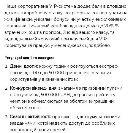
Наша корпоративна VIP-система додає бали відповідно
до кожної зроблену ставку, котрі можна конвертувати на
живі фінанси, унікальні бонуси чи участь у ексклюзивних
змаганнях. Тижневий кешбак відшкодовує до 20% %
втрачених коштів пропорційно від вашого класу, та
індивідуальний керуючий призначений для VIP-
користувачів працює у месенджерах цілодобово.
Регулярні акції та конкурси
Денні дропи:
кожну години розігруються експрес-
призи від 100 і до 50 000 гривень між реальних
користувачів у визначених іграх
Конкурси вікенд- дня:
змагання з призовими пулами
стартуючи від 500 000 UAH, де ранги в рейтингу
чемпіонів обчислюються за обсягом виграшів чи
обсягом спінів
Сезонні активності:
протяжні події з кумулятивними
завданнями, котрі надають доступ до особливих
винагород й цінних речей