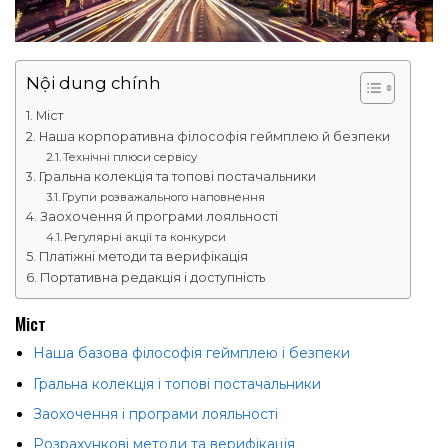
Nội dung chính
Міст
Наша корпоративна філософія геймплею й безпеки
Технічні плюси сервісу
Гральна колекція та топові постачальники
Групи розважального наповнення
Заохочення й програми лояльності
Регулярні акції та конкурси
Платіжні методи та верифікація
Портативна редакція і доступність
Міст
Наша базова філософія геймплею і безпеки
Гральна колекція і топові постачальники
Заохочення і програми лояльності
Розрахункові методи та верифікація