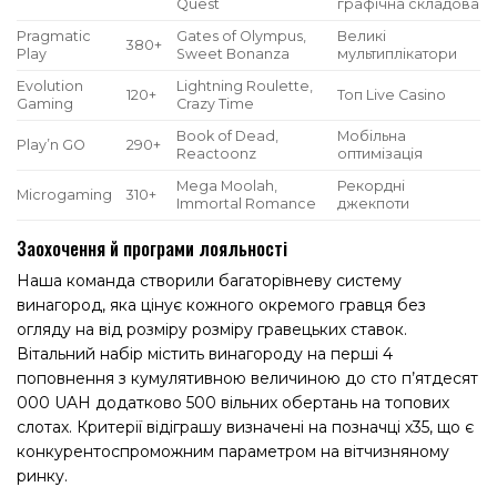
Quest
графічна складова
Pragmatic
Gates of Olympus,
Великі
380+
Play
Sweet Bonanza
мультиплікатори
Evolution
Lightning Roulette,
120+
Топ Live Casino
Gaming
Crazy Time
Book of Dead,
Мобільна
Play’n GO
290+
Reactoonz
оптимізація
Mega Moolah,
Рекордні
Microgaming
310+
Immortal Romance
джекпоти
Заохочення й програми лояльності
Наша команда створили багаторівневу систему
винагород, яка цінує кожного окремого гравця без
огляду на від розміру розміру гравецьких ставок.
Вітальний набір містить винагороду на перші 4
поповнення з кумулятивною величиною до сто п’ятдесят
000 UAH додатково 500 вільних обертань на топових
слотах. Критерії відіграшу визначені на позначці x35, що є
конкурентоспроможним параметром на вітчизняному
ринку.