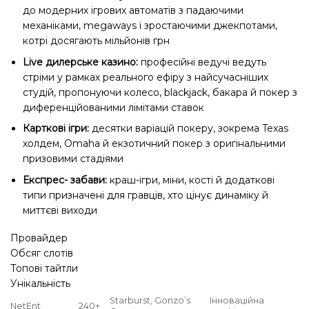
до модерних ігрових автоматів з падаючими
механіками, megaways і зростаючими джекпотами,
котрі досягають мільйонів грн
Live дилерське казино:
професійні ведучі ведуть
стріми у рамках реального ефіру з найсучасніших
студій, пропонуючи колесо, blackjack, бакара й покер з
диференційованими лімітами ставок
Карткові ігри:
десятки варіацій покеру, зокрема Texas
холдем, Omaha й екзотичний покер з оригінальними
призовими стадіями
Експрес- забави:
краш-ігри, міни, кості й додаткові
типи призначені для гравців, хто цінує динаміку й
миттєві виходи
Провайдер
Обсяг слотів
Топові тайтли
Унікальність
Starburst, Gonzo’s
Інноваційна
NetEnt
240+