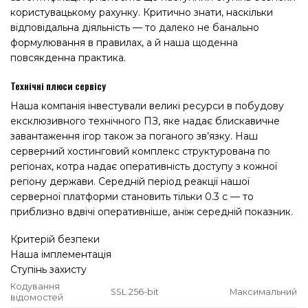
користувацькому рахунку. Критично знати, наскільки
відповідальна діяльність — то далеко не банально
формулювання в правилах, а й наша щоденна
повсякденна практика.
Технічні плюси сервісу
Наша компанія інвестували великі ресурси в побудову
ексклюзивного технічного ПЗ, яке надає блискавичне
завантаження ігор також за поганого зв’язку. Наш
серверний хостинговий комплекс структурована по
регіонах, котра надає оперативність доступу з кожної
регіону держави. Середній період реакції нашої
серверної платформи становить тільки 0.3 с — то
приблизно вдвічі оперативніше, аніж середній показник.
Критерій безпеки
Наша імплементація
Ступінь захисту
Кодування
SSL 256-bit
Максимальний
відомостей