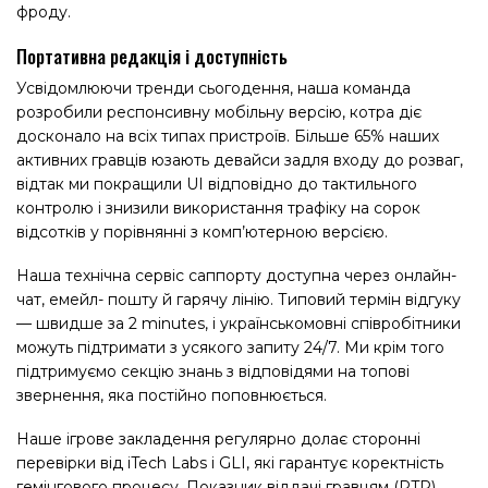
фроду.
Портативна редакція і доступність
Усвідомлюючи тренди сьогодення, наша команда
розробили респонсивну мобільну версію, котра діє
досконало на всіх типах пристроїв. Більше 65% наших
активних гравців юзають девайси задля входу до розваг,
відтак ми покращили UI відповідно до тактильного
контролю і знизили використання трафіку на сорок
відсотків у порівнянні з комп’ютерною версією.
Наша технічна сервіс саппорту доступна через онлайн-
чат, емейл- пошту й гарячу лінію. Типовий термін відгуку
— швидше за 2 minutes, і українськомовні співробітники
можуть підтримати з усякого запиту 24/7. Ми крім того
підтримуємо секцію знань з відповідями на топові
звернення, яка постійно поповнюється.
Наше ігрове закладення регулярно долає сторонні
перевірки від iTech Labs і GLI, які гарантує коректність
гемінгового процесу. Показник віддачі гравцям (RTP)