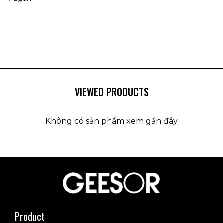
VIEWED PRODUCTS
Không có sản phẩm xem gần đây
Product