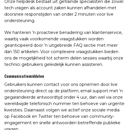
Onze helpdesk bestaat uit getrainde specialisten die zowel
tech vragen als account zaken kunnen afhandelen met
doorsnee responstijden van onder 2 minuten voor live
ondersteuning.
We hanteren ‘n proactieve benadering van klantenservice,
waarbij vaak voorkomende vraagstukken worden
geanticipeerd door ‘n uitgebreide FAQ sectie met meer
dan 150 artikelen. Voor complexere vraagstukken bieden
ons de mogelijkheid tot scherm delen sessies waarbij onze
technici gebruikers geleidelijk kunnen assisteren.
Communicatiemiddelen
Gebruikers kunnen contact voor ons opnemen door live
ondersteuning direct op de platform, email support met ‘n
gegarandeerde antwoordtijd onder 4 uur, dan wel via onze
wereldwijde telefonisch nummer ten behoeve van urgente
kwesties. Daarnaast volgen we actief onze sociale media
op Facebook en Twitter ten behoeve van community-
engagement en snelle antwoorden betreffende publieke
vragen.