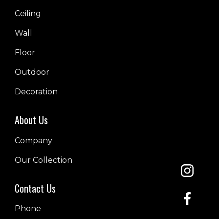
Ceiling
Wall
Floor
Outdoor
Decoration
About Us
Company
Our Collection
Contact Us
Phone