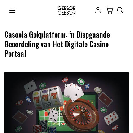
Chuyển
đến
nội
dung
Casoola Gokplatform: ‘n Diepgaande
Beoordeling van Het Digitale Casino
Portaal