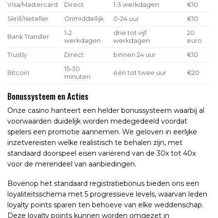
Visa/Mastercard
Direct
1-3 werkdagen
€10
Skrill/Neteller
Onmiddellijk
0-24 uur
€10
1-2
drie tot vijf
20
Bank Transfer
werkdagen
werkdagen
euro
Trustly
Direct
binnen 24 uur
€10
15-30
Bitcoin
één tot twee uur
€20
minuten
Bonussysteem en Acties
Onze casino hanteert een helder bonussysteem waarbij al
voorwaarden duidelijk worden medegedeeld voordat
spelers een promotie aannemen. We geloven in eerlijke
inzetvereisten welke realistisch te behalen zijn, met
standaard doorspeel eisen variërend van de 30x tot 40x
voor de merendeel van aanbiedingen.
Bovenop het standaard registratiebonus bieden ons een
loyaliteitsschema met 5 progressieve levels, waarvan leden
loyalty points sparen ten behoeve van elke weddenschap.
Deze loyalty points kunnen worden omgezet in