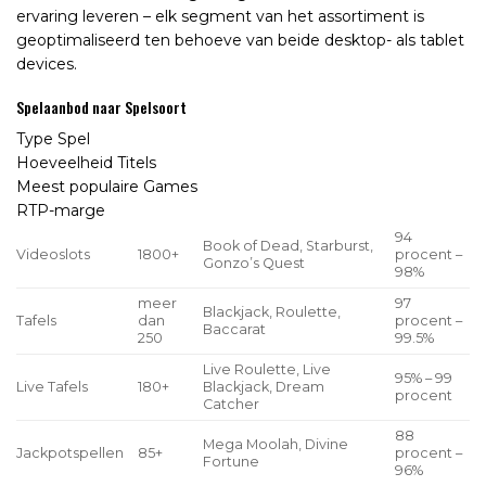
ervaring leveren – elk segment van het assortiment is
geoptimaliseerd ten behoeve van beide desktop- als tablet
devices.
Spelaanbod naar Spelsoort
Type Spel
Hoeveelheid Titels
Meest populaire Games
RTP-marge
94
Book of Dead, Starburst,
Videoslots
1800+
procent –
Gonzo’s Quest
98%
meer
97
Blackjack, Roulette,
Tafels
dan
procent –
Baccarat
250
99.5%
Live Roulette, Live
95% – 99
Live Tafels
180+
Blackjack, Dream
procent
Catcher
88
Mega Moolah, Divine
Jackpotspellen
85+
procent –
Fortune
96%