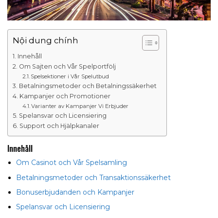
Nội dung chính
Innehåll
Om Sajten och Vår Spelportfölj
Spelsektioner i Vår Spelutbud
Betalningsmetoder och Betalningssäkerhet
Kampanjer och Promotioner
Varianter av Kampanjer Vi Erbjuder
Spelansvar och Licensiering
Support och Hjälpkanaler
Innehåll
Om Casinot och Vår Spelsamling
Betalningsmetoder och Transaktionssäkerhet
Bonuserbjudanden och Kampanjer
Spelansvar och Licensiering