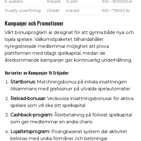
E-wallets
Instant
0-24h
100 – 100000 kr
Trustly-överföring
Direkt
Instant
100 – 75000 kr
Kampanjer och Promotioner
Vårt bonusprogram är designat för att gynna både nya och
lojala spelare. Välkomstpaketet tillhandahåller
nyregistrerade medlemmar möjlighet att prova
plattformen med tillagt spelkapital, medan de
återkommande kampanjer ger kontinuerlig underhållning.
Varianter av Kampanjer Vi Erbjuder
Startbonus:
Matchningsbonus på initiala insättningen
tillsammans med gratissnurr på utvalda spelautomater
Reload-bonusar:
Veckovisa insättningsbonusar för aktiva
spelare som vill öka sitt spelkapital
Cashback-program:
Återbetalning på förlorat spelkapital
som ger medlemmar en andra chans
Lojalitetsprogram:
Poängbaserat system där aktivitet
belönas med unika förmåner och belöningar