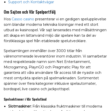
Support och Kontaktvägar
Om Sajten och Vår Spelportfölj
Hos
Casoo casino
presenterar vi en gedigen spelupplevelse
som blandar moderna tekniska lösningar med ett stort
utbud av kasinospel. Vår sajt lanserades med målsättningen
att skapa en lättanvänd miljö där spelare kan ta del av
förstklassiga spel från etablerade spelutvecklare.
Spelsamlingen innehåller över 3000 titlar från
välrenommerade leverantörer inom industrin. Vi samarbetar
med respekterade namn som Net Entertainment,
Microgaming, PlaynGO och Pragmatic Play för att
garantera att våra användare får access till de nyaste och
mest omtyckta spelen på spelmarknaden. Sortimentet
spänner över flera kategorier inklusive spelautomater,
bordsspel, live casino och jackpottspel.
Spelsektioner i Vår Spelutbud
Slotmaskiner:
Från klassiska fruktmaskiner till moderna