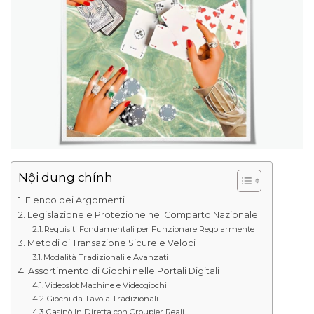
Nội dung chính
Elenco dei Argomenti
Legislazione e Protezione nel Comparto Nazionale
Requisiti Fondamentali per Funzionare Regolarmente
Metodi di Transazione Sicure e Veloci
Modalità Tradizionali e Avanzati
Assortimento di Giochi nelle Portali Digitali
Videoslot Machine e Videogiochi
Giochi da Tavola Tradizionali
Casinò In Diretta con Croupier Reali