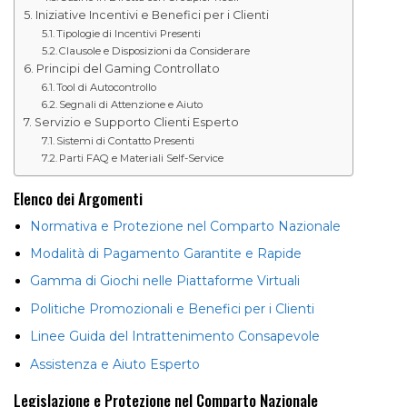
Iniziative Incentivi e Benefici per i Clienti
Tipologie di Incentivi Presenti
Clausole e Disposizioni da Considerare
Principi del Gaming Controllato
Tool di Autocontrollo
Segnali di Attenzione e Aiuto
Servizio e Supporto Clienti Esperto
Sistemi di Contatto Presenti
Parti FAQ e Materiali Self-Service
Elenco dei Argomenti
Normativa e Protezione nel Comparto Nazionale
Modalità di Pagamento Garantite e Rapide
Gamma di Giochi nelle Piattaforme Virtuali
Politiche Promozionali e Benefici per i Clienti
Linee Guida del Intrattenimento Consapevole
Assistenza e Aiuto Esperto
Legislazione e Protezione nel Comparto Nazionale