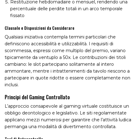
Restituzione hebdomadaire o mensuel, rendendo una
percentuale delle perdite totali in un arco temporale
fissato
Clausole e Disposizioni da Considerare
Qualsiasi iniziativa contempla termini particolari che
definiscono accessibilità e utilizzabilità. I requisiti di
scommessa, espressi come multiplo del premio, variano
tipicamente da ventuplo a 50x. Le contribuzioni dei titoli
cambiano: le slot partecipano solitamente al intero
ammontare, mentre i intrattenimenti da tavolo riescono a
partecipare in quote ridotte o essere completamente non
inclusi.
Principi del Gaming Controllato
L’approccio consapevole al gaming virtuale costituisce un
obbligo deontologico e legislativo. Le siti regolamentate
applicano mezzi numerosi per garantire che l’attività ludica
permanga una modalità di divertimento controllata.
Tool di Autocontrollo