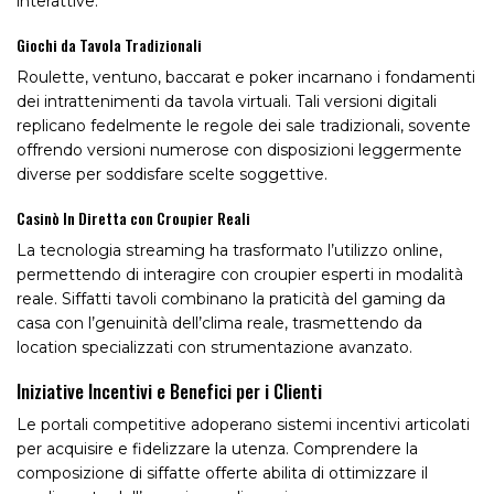
interattive.
Giochi da Tavola Tradizionali
Roulette, ventuno, baccarat e poker incarnano i fondamenti
dei intrattenimenti da tavola virtuali. Tali versioni digitali
replicano fedelmente le regole dei sale tradizionali, sovente
offrendo versioni numerose con disposizioni leggermente
diverse per soddisfare scelte soggettive.
Casinò In Diretta con Croupier Reali
La tecnologia streaming ha trasformato l’utilizzo online,
permettendo di interagire con croupier esperti in modalità
reale. Siffatti tavoli combinano la praticità del gaming da
casa con l’genuinità dell’clima reale, trasmettendo da
location specializzati con strumentazione avanzato.
Iniziative Incentivi e Benefici per i Clienti
Le portali competitive adoperano sistemi incentivi articolati
per acquisire e fidelizzare la utenza. Comprendere la
composizione di siffatte offerte abilita di ottimizzare il