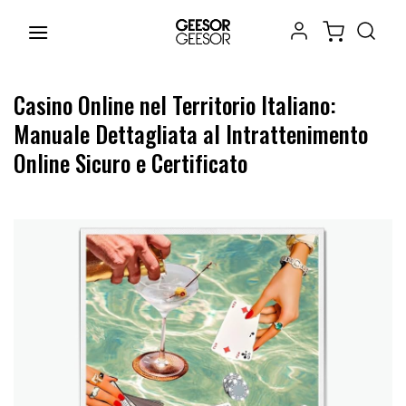
Chuyển
đến
nội
dung
Casino Online nel Territorio Italiano:
Manuale Dettagliata al Intrattenimento
Online Sicuro e Certificato