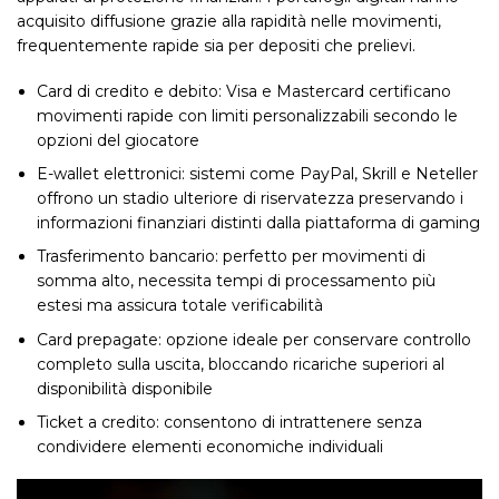
acquisito diffusione grazie alla rapidità nelle movimenti,
frequentemente rapide sia per depositi che prelievi.
Card di credito e debito: Visa e Mastercard certificano
movimenti rapide con limiti personalizzabili secondo le
opzioni del giocatore
E-wallet elettronici: sistemi come PayPal, Skrill e Neteller
offrono un stadio ulteriore di riservatezza preservando i
informazioni finanziari distinti dalla piattaforma di gaming
Trasferimento bancario: perfetto per movimenti di
somma alto, necessita tempi di processamento più
estesi ma assicura totale verificabilità
Card prepagate: opzione ideale per conservare controllo
completo sulla uscita, bloccando ricariche superiori al
disponibilità disponibile
Ticket a credito: consentono di intrattenere senza
condividere elementi economiche individuali