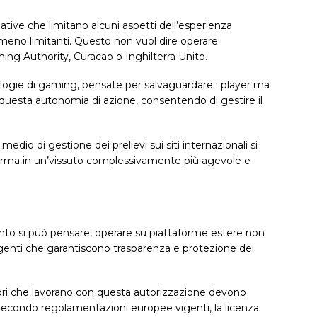
ative che limitano alcuni aspetti dell’esperienza
 meno limitanti. Questo non vuol dire operare
ming Authority, Curacao o Inghilterra Unito.
ipologie di gaming, pensate per salvaguardare i player ma
uesta autonomia di azione, consentendo di gestire il
edio di gestione dei prelievi sui siti internazionali si
asforma in un’vissuto complessivamente più agevole e
anto si può pensare, operare su piattaforme estere non
ngenti che garantiscono trasparenza e protezione dei
tori che lavorano con questa autorizzazione devono
i. Secondo regolamentazioni europee vigenti, la licenza