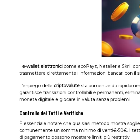
I
e-wallet elettronici
come ecoPayz, Neteller e Skrill dom
trasmettere direttamente i informazioni bancari con il s
L’impiego delle
criptovalute
sta aumentando rapidamente
garantisce transazioni controllabili e permanenti, elimin
moneta digitale e giocare in valuta senza problemi.
Controllo dei Tetti e Verifiche
È essenziale notare che qualsiasi metodo mostra soglie m
comunemente un somma minimo di venti€-50€. I tetti v
di pagamento possono mostrare limiti più restrittivi.