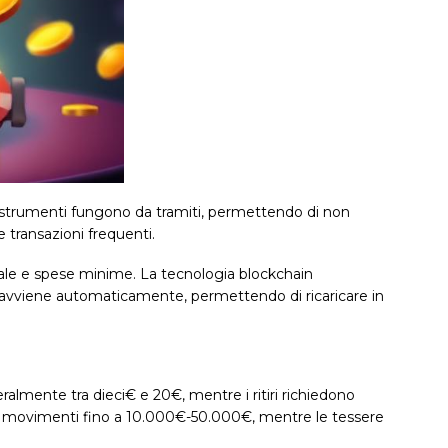
ti strumenti fungono da tramiti, permettendo di non
 transazioni frequenti.
le e spese minime. La tecnologia blockchain
one avviene automaticamente, permettendo di ricaricare in
almente tra dieci€ e 20€, mentre i ritiri richiedono
o movimenti fino a 10.000€-50.000€, mentre le tessere