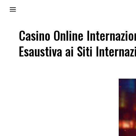
Chuyển
đến
nội
dung
Casino Online Internazio
Esaustiva ai Siti Internaz