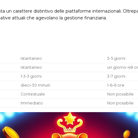
enta un carattere distintivo delle piattaforme internazionali. Oltre
rnative attuali che agevolano la gestione finanziaria.
Istantaneo
3-5 giorni
Istantaneo
un giorno-48 o
1-3-3 giorni
3-7 giorni
dieci-30 minuti
1-6-6 ore
Contestuale
Non possibile
Immediato
Non possibile