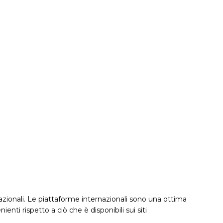
nazionali. Le piattaforme internazionali sono una ottima
ti rispetto a ciò che è disponibili sui siti