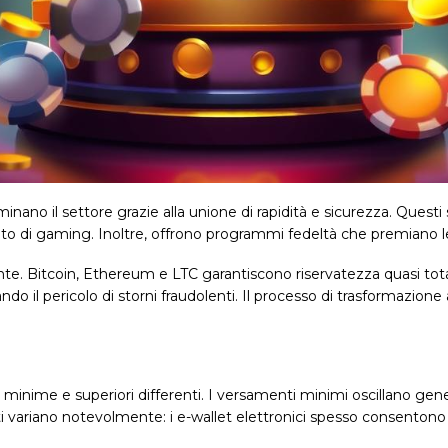
inano il settore grazie alla unione di rapidità e sicurezza. Ques
ito di gaming. Inoltre, offrono programmi fedeltà che premiano le
. Bitcoin, Ethereum e LTC garantiscono riservatezza quasi tota
ando il pericolo di storni fraudolenti. Il processo di trasformazi
inime e superiori differenti. I versamenti minimi oscillano gener
ariano notevolmente: i e-wallet elettronici spesso consenton