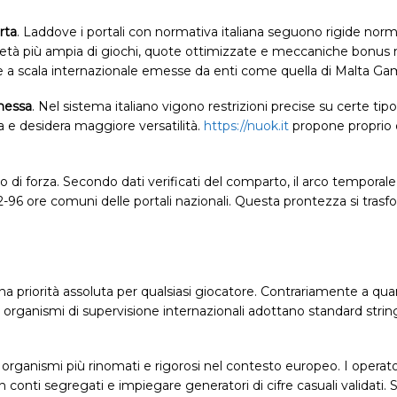
erta
. Laddove i portali con normativa italiana seguono rigide norm
varietà più ampia di giochi, quote ottimizzate e meccaniche bonus
lidate a scala internazionale emesse da enti come quella di Malta Ga
messa
. Nel sistema italiano vigono restrizioni precise su certe t
a e desidera maggiore versatilità.
https://nuok.it
propone proprio q
 di forza. Secondo dati verificati del comparto, il arco temporale m
 72-96 ore comuni delle portali nazionali. Questa prontezza si tr
a priorità assoluta per qualsiasi giocatore. Contrariamente a qu
 organismi di supervisione internazionali adottano standard stri
organismi più rinomati e rigorosi nel contesto europeo. I opera
i in conti segregati e impiegare generatori di cifre casuali validat