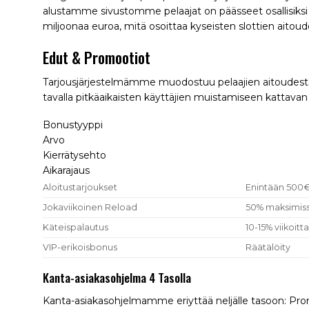
alustamme sivustomme pelaajat on päässeet osallisiksi
miljoonaa euroa, mitä osoittaa kyseisten slottien aitoud
Edut & Promootiot
Tarjousjärjestelmämme muodostuu pelaajien aitoudesta ta
tavalla pitkäaikaisten käyttäjien muistamiseen kattavan
Bonustyyppi
Arvo
Kierrätysehto
Aikarajaus
Aloitustarjoukset
Enintään 500€ 
Jokaviikoinen Reload
50% maksimis
Käteispalautus
10-15% viikoitta
VIP-erikoisbonus
Räätälöity
Kanta-asiakasohjelma 4 Tasolla
Kanta-asiakasohjelmamme eriyttää neljälle tasoon: Pron