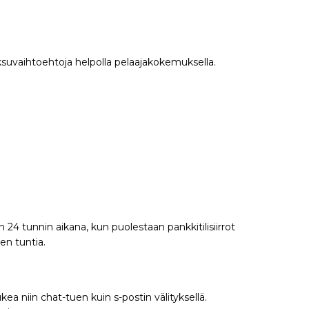
suvaihtoehtoja helpolla pelaajakokemuksella.
 24 tunnin aikana, kun puolestaan pankkitilisiirrot
en tuntia.
a niin chat-tuen kuin s-postin välityksellä.