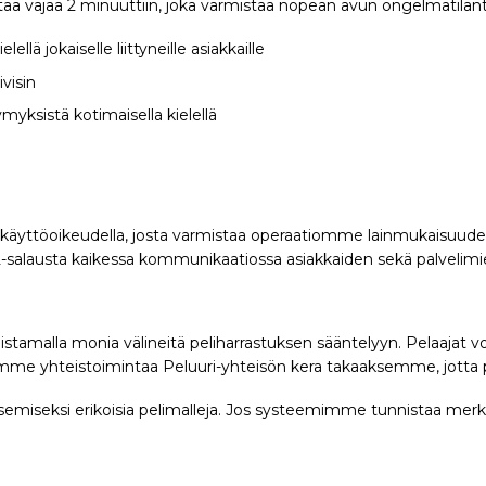
 vajaa 2 minuuttiin, joka varmistaa nopean avun ongelmatilant
ellä jokaiselle liittyneille asiakkaille
visin
myksistä kotimaisella kielellä
 käyttöoikeudella, josta varmistaa operaatiomme lainmukaisuu
L-salausta kaikessa kommunikaatiossa asiakkaiden sekä palveli
amalla monia välineitä peliharrastuksen sääntelyyn. Pelaajat voi
itamme yhteistoimintaa Peluuri-yhteisön kera takaaksemme, jotta 
semiseksi erikoisia pelimalleja. Jos systeemimme tunnistaa me