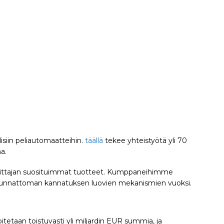
isiin peliautomaatteihin.
täällä
tekee yhteistyötä yli 70
a.
imittajan suosituimmat tuotteet. Kumppaneihimme
 suunnattoman kannatuksen luovien mekanismien vuoksi.
tetaan toistuvasti yli miljardin EUR summia, ja