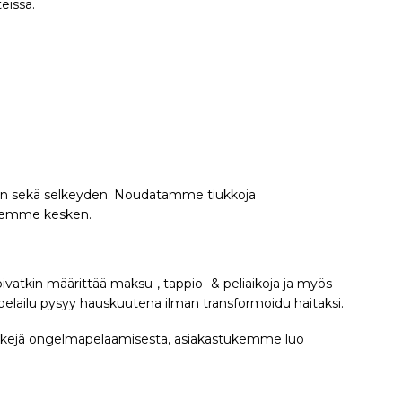
eissa.
den sekä selkeyden. Noudatamme tiukkoja
miemme kesken.
vatkin määrittää maksu-, tappio- & peliaikoja ja myös
pelailu pysyy hauskuutena ilman transformoidu haitaksi.
rkkejä ongelmapelaamisesta, asiakastukemme luo