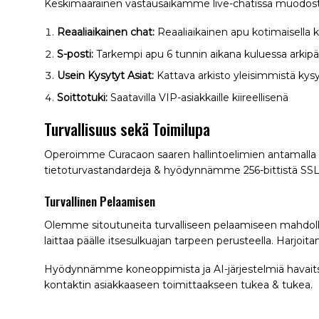
Keskimääräinen vastausaikamme live-chatissa muodostaa
Reaaliaikainen chat:
Reaaliaikainen apu kotimaisella kiel
S-posti:
Tarkempi apu 6 tunnin aikana kuluessa arkipäi
Usein Kysytyt Asiat:
Kattava arkisto yleisimmistä kysy
Soittotuki:
Saatavilla VIP-asiakkaille kiireellisenä
Turvallisuus sekä Toimilupa
Operoimme Curacaon saaren hallintoelimien antamalla
tietoturvastandardeja & hyödynnämme 256-bittistä SS
Turvallinen Pelaamisen
Olemme sitoutuneita turvalliseen pelaamiseen mahdollist
laittaa päälle itsesulkuajan tarpeen perusteella. Harjo
Hyödynnämme koneoppimista ja AI-järjestelmiä havait
kontaktin asiakkaaseen toimittaakseen tukea & tukea.