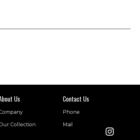
About Us
Contact Us
Company
Phone
Our Collection
Mail