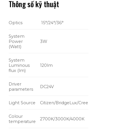
Thông số kỹ thuật
Optics
15°/24°/36°
System
Power
3W
(Watt)
System
Luminous
120lm
flux (lm)
Driver
DC24V
parameters
Light Source
Citizen/BridgeLux/Cree
Colour
2700K/3000K/4000K
temperature