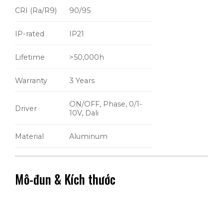
CRI (Ra/R9)
90/95
IP-rated
IP21
Lifetime
>50,000h
Warranty
3 Years
ON/OFF, Phase, 0/1-
Driver
10V, Dali
Material
Aluminum
Mô-đun & Kích thước