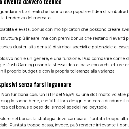
o diventa davvero tecnico
ardare a titoli reali che hanno reso popolare l’idea di simboli a
e la tendenza del mercato.
atilità elevata, bonus con moltiplicatori che possono creare swin
struttura più lineare, ma con premi bonus che restano rilevanti pe
ca cluster, alta densità di simboli speciali e potenziale di casca
splosivo non è un genere, è una funzione. Può comparire come d
Push Gaming usano la stessa idea di base con architetture divers
 il proprio budget e con la propria tolleranza alla varianza.
plosivi senza farsi ingannare
. Non funziona così. Un RTP del 96,5% su una slot molto volatile 
 lo sanno bene, e infatti il loro design non cerca di ridurre il ri
nza del bonus e peso dei simboli speciali nel paytable.
ore nel bonus, la strategia deve cambiare. Puntata troppo alta all’
iale. Puntata troppo bassa, invece, può rendere irrilevante il bonus