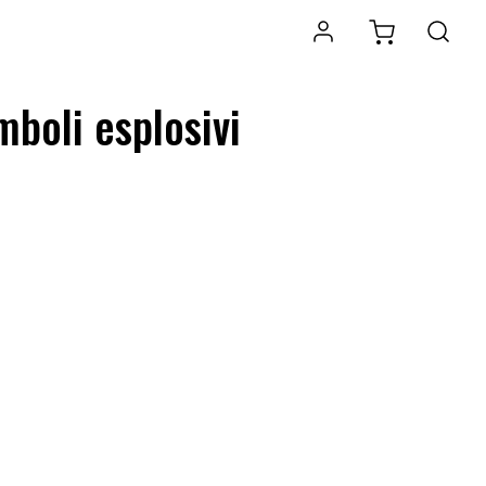
boli esplosivi