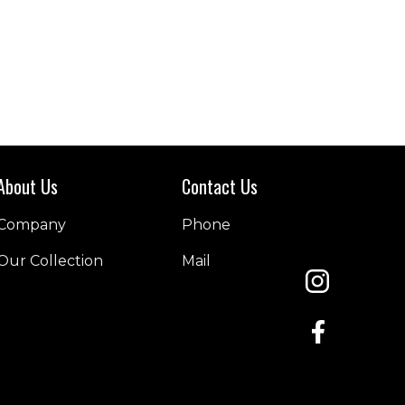
About Us
Contact Us
Company
Phone
Our Collection
Mail