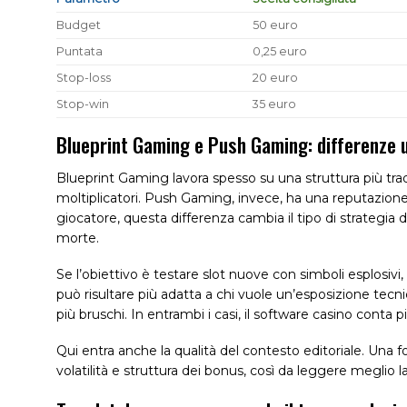
Budget
50 euro
Puntata
0,25 euro
Stop-loss
20 euro
Stop-win
35 euro
Blueprint Gaming e Push Gaming: differenze ut
Blueprint Gaming lavora spesso su una struttura più trad
moltiplicatori. Push Gaming, invece, ha una reputazione
giocatore, questa differenza cambia il tipo di strategia d
morte.
Se l’obiettivo è testare slot nuove con simboli esplosiv
può risultare più adatta a chi vuole un’esposizione tec
più bruschi. In entrambi i casi, il software casino conta 
Qui entra anche la qualità del contesto editoriale. Un
volatilità e struttura dei bonus, così da leggere meglio