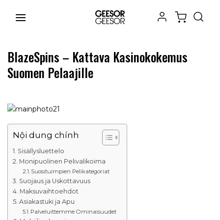
Chuyển
đến
nội
dung
BlazeSpins – Kattava Kasinokokemus
Suomen Pelaajille
Nội dung chính
Sisällysluettelo
Monipuolinen Pelivalikoima
Suosituimpien Pelikategoriat
Suojaus ja Uskottavuus
Maksuvaihtoehdot
Asiakastuki ja Apu
Palveluittemme Ominaisuudet