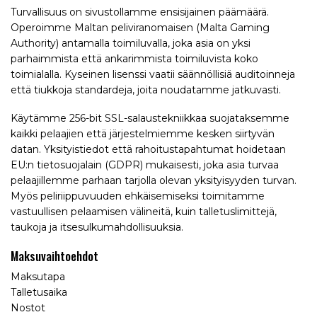
Turvallisuus on sivustollamme ensisijainen päämäärä.
Operoimme Maltan peliviranomaisen (Malta Gaming
Authority) antamalla toimiluvalla, joka asia on yksi
parhaimmista että ankarimmista toimiluvista koko
toimialalla. Kyseinen lisenssi vaatii säännöllisiä auditoinneja
että tiukkoja standardeja, joita noudatamme jatkuvasti.
Käytämme 256-bit SSL-salaustekniikkaa suojataksemme
kaikki pelaajien että järjestelmiemme kesken siirtyvän
datan. Yksityistiedot että rahoitustapahtumat hoidetaan
EU:n tietosuojalain (GDPR) mukaisesti, joka asia turvaa
pelaajillemme parhaan tarjolla olevan yksityisyyden turvan.
Myös peliriippuvuuden ehkäisemiseksi toimitamme
vastuullisen pelaamisen välineitä, kuin talletuslimittejä,
taukoja ja itsesulkumahdollisuuksia.
Maksuvaihtoehdot
Maksutapa
Talletusaika
Nostot