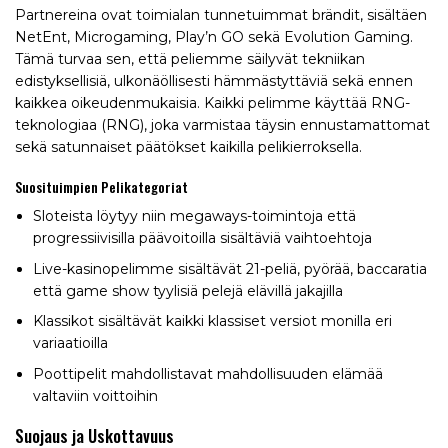
Partnereina ovat toimialan tunnetuimmat brändit, sisältäen
NetEnt, Microgaming, Play’n GO sekä Evolution Gaming.
Tämä turvaa sen, että peliemme säilyvät tekniikan
edistyksellisiä, ulkonäöllisesti hämmästyttäviä sekä ennen
kaikkea oikeudenmukaisia. Kaikki pelimme käyttää RNG-
teknologiaa (RNG), joka varmistaa täysin ennustamattomat
sekä satunnaiset päätökset kaikilla pelikierroksella.
Suosituimpien Pelikategoriat
Sloteista löytyy niin megaways-toimintoja että
progressiivisilla päävoitoilla sisältäviä vaihtoehtoja
Live-kasinopelimme sisältävät 21-peliä, pyörää, baccaratia
että game show tyylisiä pelejä elävillä jakajilla
Klassikot sisältävät kaikki klassiset versiot monilla eri
variaatioilla
Poottipelit mahdollistavat mahdollisuuden elämää
valtaviin voittoihin
Suojaus ja Uskottavuus