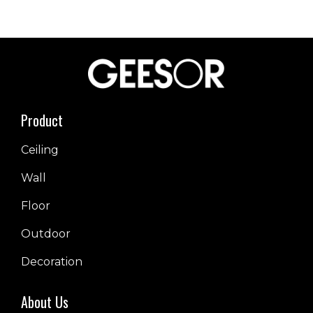
Product
Ceiling
Wall
Floor
Outdoor
Decoration
About Us