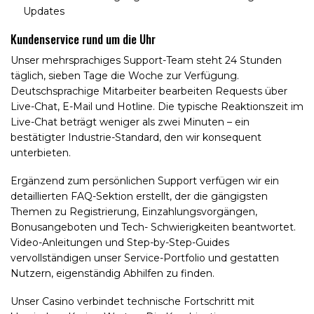
Updates
Kundenservice rund um die Uhr
Unser mehrsprachiges Support-Team steht 24 Stunden
täglich, sieben Tage die Woche zur Verfügung.
Deutschsprachige Mitarbeiter bearbeiten Requests über
Live-Chat, E-Mail und Hotline. Die typische Reaktionszeit im
Live-Chat beträgt weniger als zwei Minuten – ein
bestätigter Industrie-Standard, den wir konsequent
unterbieten.
Ergänzend zum persönlichen Support verfügen wir ein
detaillierten FAQ-Sektion erstellt, der die gängigsten
Themen zu Registrierung, Einzahlungsvorgängen,
Bonusangeboten und Tech- Schwierigkeiten beantwortet.
Video-Anleitungen und Step-by-Step-Guides
vervollständigen unser Service-Portfolio und gestatten
Nutzern, eigenständig Abhilfen zu finden.
Unser Casino verbindet technische Fortschritt mit