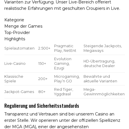
Varianten zur Verfügung. Unser Live-Bereich offeriert
realistische Erfahrungen mit geschulten Croupiers in Live.
Kategorie
Menge der Games
Top-Provider
Highlights
Pragmatic
Steigende Jackpots,
Spielautomaten
2.500+
Play, NetEnt
Megaways
Evolution
HD-Übertragung,
Live-Casino
150+
Gaming,
deutsche Dealer
Ezugi
Klassische
Microgaming,
Bewährte und
200+
Spiele
Play’n GO
aktuelle Varianten
Red Tiger,
Mega-
Jackpot-Games
80+
Yggdrasil
Gewinnmöglichkeiten
Regulierung und Sicherheitsstandards
Transparenz und Vertrauen sind bei unserem Casino an
erster Stelle. Wir operieren unter der offiziellen Spiellizenz
der MGA (MGA), einer der angesehensten