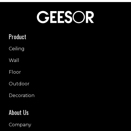
Product
Ceiling
Wall
Floor
Outdoor
Decoration
About Us
Company