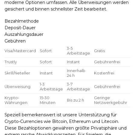
moderne Optionen umfassen. Alle Überweisungen werden
gesichert und binnen schnellster Zeit bearbeitet.
Bezahlmethode
Deposit-Dauer
Auszahlungsdauer
Gebühren
3-5
Visa/Mastercard
Sofort
Gratis
Arbeitstage
Trustly
Sofort
Instant
Gebührenfrei
Innerhalb
Skrill/Neteller
Instant
Kostenfrei
24 h
1-3
3-7
Überweisung
Gebührenfrei
Arbeitstage
Arbeitstage
Krypto-
15-30
Geringe
Bis zu 2 h
Währungen
Minuten
Netzwerkgebühr
Speziell bemerkenswert ist unsere Unterstützung für
Crypto-Currencies wie Bitcoin, Ethereum und Litecoin.
Diese Bezahloptionen gewähren größte Privatsphäre und
extrem rasche Abwicklungszeiten. Für Spielern, die